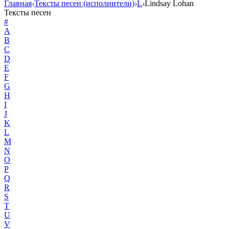
Главная
›
Тексты песен (исполнители)
›
L
›
Lindsay Lohan
Тексты песен
#
A
B
C
D
E
F
G
H
I
J
K
L
M
N
O
P
Q
R
S
T
U
V