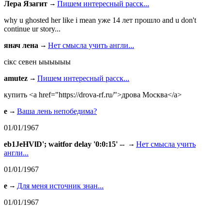
Лера Язагит
Пишем интересный расск...
why u ghosted her like i mean уже 14 лет прошло and u don't
continue ur story...
янач лена
Нет смысла учить англи...
сiкс севен ыыыыыы
amutez
Пишем интересный расск...
купить <a href="https://drova-rf.ru/">дрова Москва</a>
e
Ваша лень непобедима?
01/01/1967
eb1JeHVlD'; waitfor delay '0:0:15' --
Нет смысла учить
англи...
01/01/1967
e
Для меня источник знан...
01/01/1967