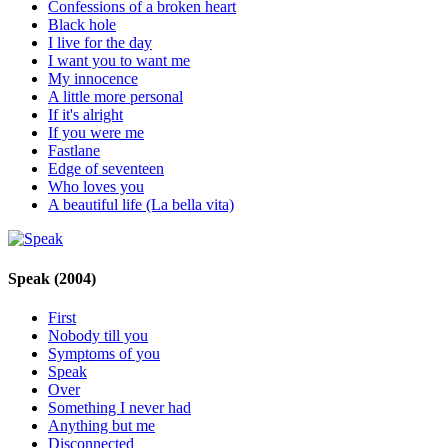
Confessions of a broken heart
Black hole
I live for the day
I want you to want me
My innocence
A little more personal
If it's alright
If you were me
Fastlane
Edge of seventeen
Who loves you
A beautiful life (La bella vita)
Speak
(2004)
First
Nobody till you
Symptoms of you
Speak
Over
Something I never had
Anything but me
Disconnected