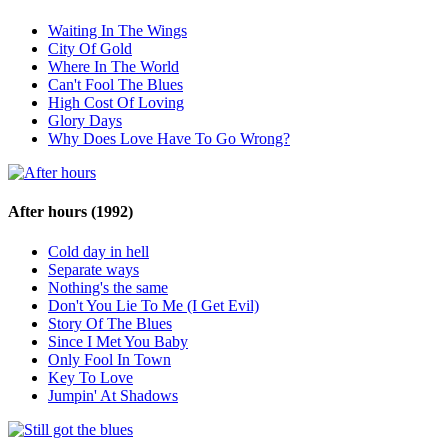
Waiting In The Wings
City Of Gold
Where In The World
Can't Fool The Blues
High Cost Of Loving
Glory Days
Why Does Love Have To Go Wrong?
After hours
(1992)
Cold day in hell
Separate ways
Nothing's the same
Don't You Lie To Me (I Get Evil)
Story Of The Blues
Since I Met You Baby
Only Fool In Town
Key To Love
Jumpin' At Shadows