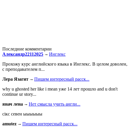
Последние комментарии
Александр22112025
Инглекс
Прохожу курс английского языка в Инглекс. В целом доволен,
с преподавателем п...
Лера Язагит
Пишем интересный расск...
why u ghosted her like i mean уже 14 лет прошло and u don't
continue ur story...
янач лена
Нет смысла учить англи...
сiкс севен ыыыыыы
amutez
Пишем интересный расск...