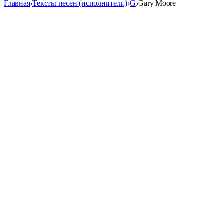
Главная
›
Тексты песен (исполнители)
›
G
›
Gary Moore