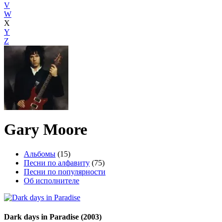
V
W
X
Y
Z
Gary Moore
Альбомы
(15)
Песни по алфавиту
(75)
Песни по популярности
Об исполнителе
Dark days in Paradise
(2003)