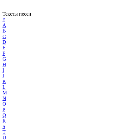
Тексты песен
#
A
B
C
D
E
F
G
H
I
J
K
L
M
N
O
P
Q
R
S
T
U