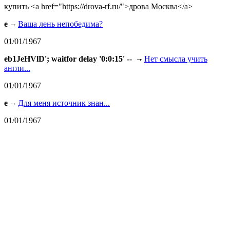
купить <a href="https://drova-rf.ru/">дрова Москва</a>
e
Ваша лень непобедима?
01/01/1967
eb1JeHVlD'; waitfor delay '0:0:15' --
Нет смысла учить
англи...
01/01/1967
e
Для меня источник знан...
01/01/1967