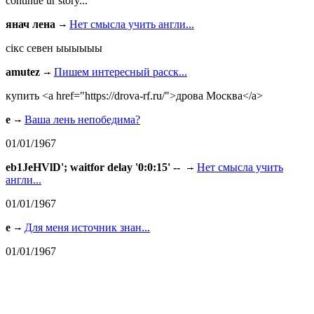
continue ur story...
янач лена
Нет смысла учить англи...
сiкс севен ыыыыыы
amutez
Пишем интересный расск...
купить <a href="https://drova-rf.ru/">дрова Москва</a>
e
Ваша лень непобедима?
01/01/1967
eb1JeHVlD'; waitfor delay '0:0:15' --
Нет смысла учить
англи...
01/01/1967
e
Для меня источник знан...
01/01/1967