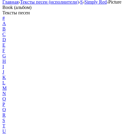
Главная
›
Тексты песен (исполнители)
›
S
›
Simply Red
›
Picture
Book (альбом)
Тексты песен
#
A
B
C
D
E
F
G
H
I
J
K
L
M
N
O
P
Q
R
S
T
U