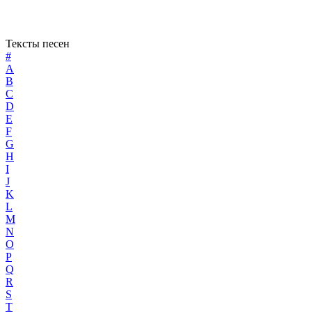
Тексты песен
#
A
B
C
D
E
F
G
H
I
J
K
L
M
N
O
P
Q
R
S
T