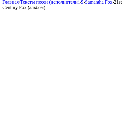
Главная
›
Тексты песен (исполнители)
›
S
›
Samantha Fox
›
21st
Century Fox (альбом)