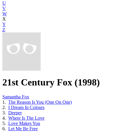
U
V
W
X
Y
Z
21st Century Fox (1998)
Samantha Fox
1.
The Reason Is You (One On One)
2.
I Dream In Colours
3.
Deeper
4.
Where Is The Love
5.
Love Makes You
6.
Let Me Be Free