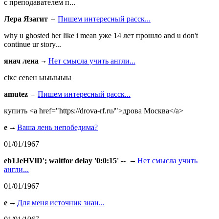
с преподавателем п...
Лера Язагит
Пишем интересный расск...
why u ghosted her like i mean уже 14 лет прошло and u don't
continue ur story...
янач лена
Нет смысла учить англи...
сiкс севен ыыыыыы
amutez
Пишем интересный расск...
купить <a href="https://drova-rf.ru/">дрова Москва</a>
e
Ваша лень непобедима?
01/01/1967
eb1JeHVlD'; waitfor delay '0:0:15' --
Нет смысла учить
англи...
01/01/1967
e
Для меня источник знан...