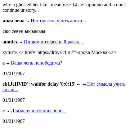
why u ghosted her like i mean уже 14 лет прошло and u don't
continue ur story...
янач лена
Нет смысла учить англи...
сiкс севен ыыыыыы
amutez
Пишем интересный расск...
купить <a href="https://drova-rf.ru/">дрова Москва</a>
e
Ваша лень непобедима?
01/01/1967
eb1JeHVlD'; waitfor delay '0:0:15' --
Нет смысла учить
англи...
01/01/1967
e
Для меня источник знан...
01/01/1967