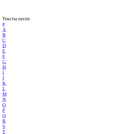
Тексты песен
#
A
B
C
D
E
F
G
H
I
J
K
L
M
N
O
P
Q
R
S
T