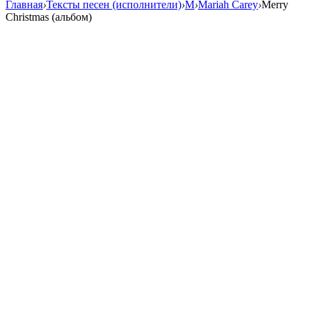
Главная
›
Тексты песен (исполнители)
›
M
›
Mariah Carey
›
Merry
Christmas (альбом)