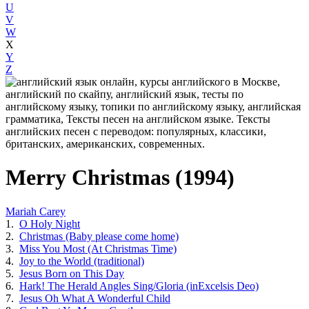
U
V
W
X
Y
Z
Merry Christmas (1994)
Mariah Carey
1.
O Holy Night
2.
Christmas (Baby please come home)
3.
Miss You Most (At Christmas Time)
4.
Joy to the World (traditional)
5.
Jesus Born on This Day
6.
Hark! The Herald Angles Sing/Gloria (inExcelsis Deo)
7.
Jesus Oh What A Wonderful Child