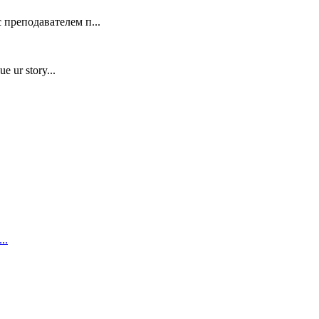
 преподавателем п...
e ur story...
..