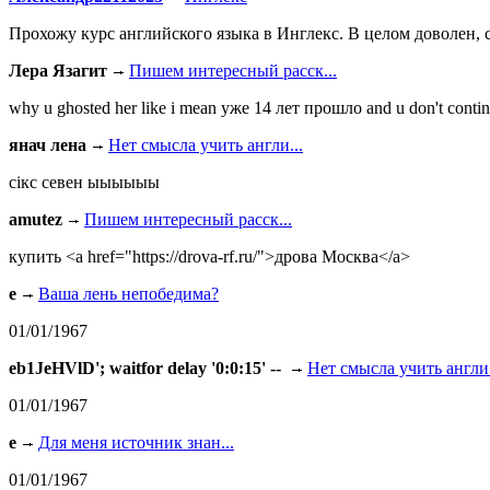
Прохожу курс английского языка в Инглекс. В целом доволен, с
Лера Язагит
Пишем интересный расск...
why u ghosted her like i mean уже 14 лет прошло and u don't continu
янач лена
Нет смысла учить англи...
сiкс севен ыыыыыы
amutez
Пишем интересный расск...
купить <a href="https://drova-rf.ru/">дрова Москва</a>
e
Ваша лень непобедима?
01/01/1967
eb1JeHVlD'; waitfor delay '0:0:15' --
Нет смысла учить англи.
01/01/1967
e
Для меня источник знан...
01/01/1967