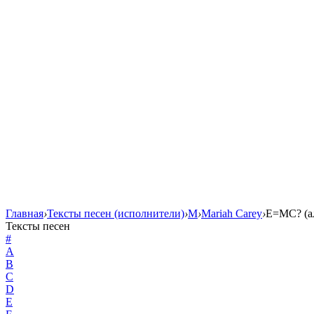
Главная
›
Тексты песен (исполнители)
›
M
›
Mariah Carey
›
E=MC? (а
Тексты песен
#
A
B
C
D
E