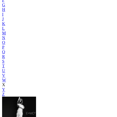
F
G
H
I
J
K
L
M
N
O
P
Q
R
S
T
U
V
W
X
Y
Z