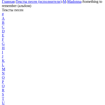
Главная
›
Тексты песен (исполнители)
›
M
›
Madonna
›
Something to
remember (альбом)
Тексты песен
#
A
B
C
D
E
F
G
H
I
J
K
L
M
N
O
P
Q
R
S
T
U