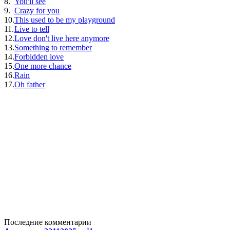
8.
You'll see
9.
Crazy for you
10.
This used to be my playground
11.
Live to tell
12.
Love don't live here anymore
13.
Something to remember
14.
Forbidden love
15.
One more chance
16.
Rain
17.
Oh father
Последние комментарии