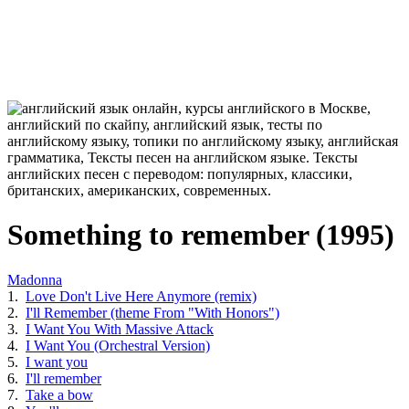
Something to remember (1995)
Madonna
1.
Love Don't Live Here Anymore (remix)
2.
I'll Remember (theme From "With Honors")
3.
I Want You With Massive Attack
4.
I Want You (Orchestral Version)
5.
I want you
6.
I'll remember
7.
Take a bow