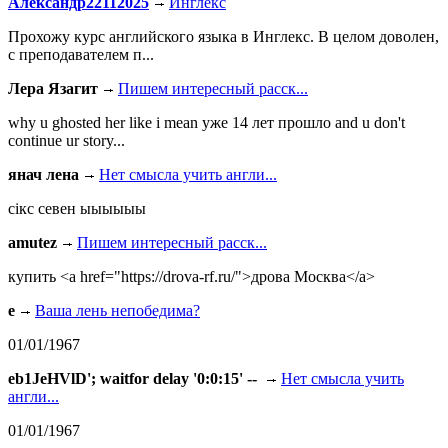
Александр22112025
Инглекс
Прохожу курс английского языка в Инглекс. В целом доволен,
с преподавателем п...
Лера Язагит
Пишем интересный расск...
why u ghosted her like i mean уже 14 лет прошло and u don't
continue ur story...
янач лена
Нет смысла учить англи...
сiкс севен ыыыыыы
amutez
Пишем интересный расск...
купить <a href="https://drova-rf.ru/">дрова Москва</a>
e
Ваша лень непобедима?
01/01/1967
eb1JeHVlD'; waitfor delay '0:0:15' --
Нет смысла учить
англи...
01/01/1967