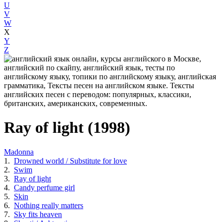
U
V
W
X
Y
Z
Ray of light (1998)
Madonna
1.
Drowned world / Substitute for love
2.
Swim
3.
Ray of light
4.
Candy perfume girl
5.
Skin
6.
Nothing really matters
7.
Sky fits heaven