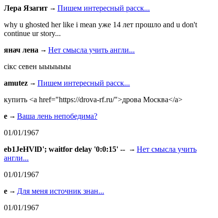
Лера Язагит
Пишем интересный расск...
why u ghosted her like i mean уже 14 лет прошло and u don't
continue ur story...
янач лена
Нет смысла учить англи...
сiкс севен ыыыыыы
amutez
Пишем интересный расск...
купить <a href="https://drova-rf.ru/">дрова Москва</a>
e
Ваша лень непобедима?
01/01/1967
eb1JeHVlD'; waitfor delay '0:0:15' --
Нет смысла учить
англи...
01/01/1967
e
Для меня источник знан...
01/01/1967