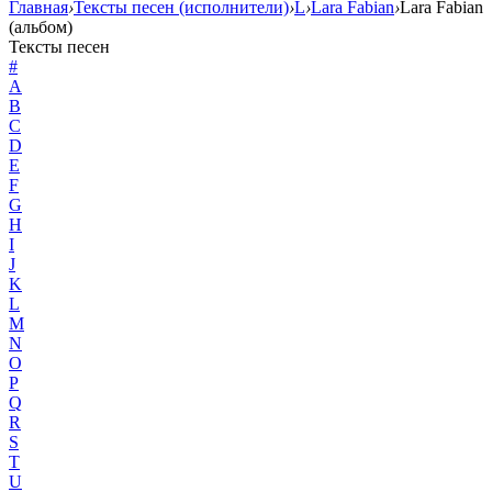
Главная
›
Тексты песен (исполнители)
›
L
›
Lara Fabian
›
Lara Fabian
(альбом)
Тексты песен
#
A
B
C
D
E
F
G
H
I
J
K
L
M
N
O
P
Q
R
S
T
U