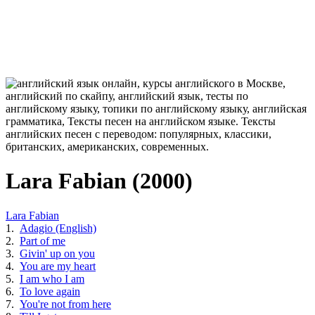
Lara Fabian (2000)
Lara Fabian
1.
Adagio (English)
2.
Part of me
3.
Givin' up on you
4.
You are my heart
5.
I am who I am
6.
To love again
7.
You're not from here