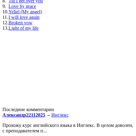
8.
Till I get over you
9.
Love by grace
10.
Yeliel (My angel)
11.
I will love again
12.
Broken vow
13.
Light of my life
Последние комментарии
Александр22112025
Инглекс
Прохожу курс английского языка в Инглекс. В целом доволен,
с преподавателем п...