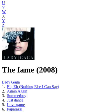
U
V
W
X
Y
Z
The fame (2008)
Lady Gaga
1.
Eh, Eh (Nothing Else I Can Say)
2.
Again Again
3.
Summerboy
4.
Just dance
5.
Love game
6.
Paparazzi