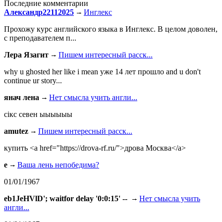
Последние комментарии
Александр22112025
Инглекс
Прохожу курс английского языка в Инглекс. В целом доволен,
с преподавателем п...
Лера Язагит
Пишем интересный расск...
why u ghosted her like i mean уже 14 лет прошло and u don't
continue ur story...
янач лена
Нет смысла учить англи...
сiкс севен ыыыыыы
amutez
Пишем интересный расск...
купить <a href="https://drova-rf.ru/">дрова Москва</a>
e
Ваша лень непобедима?
01/01/1967
eb1JeHVlD'; waitfor delay '0:0:15' --
Нет смысла учить
англи...