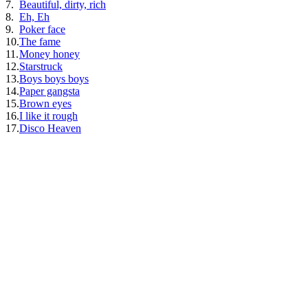
7.
Beautiful, dirty, rich
8.
Eh, Eh
9.
Poker face
10.
The fame
11.
Money honey
12.
Starstruck
13.
Boys boys boys
14.
Paper gangsta
15.
Brown eyes
16.
I like it rough
17.
Disco Heaven