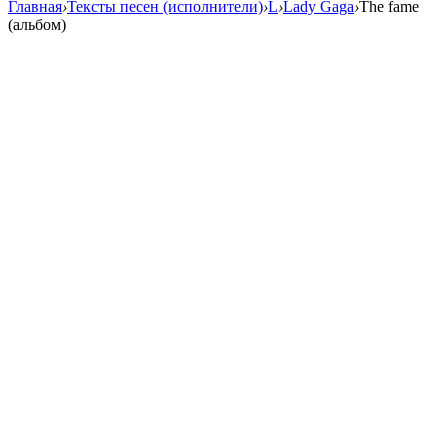
Главная
›
Тексты песен (исполнители)
›
L
›
Lady Gaga
›
The fame
(альбом)