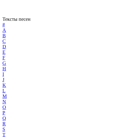
Тексты песен
#
A
B
C
D
E
F
G
H
I
J
K
L
M
N
O
P
Q
R
S
T