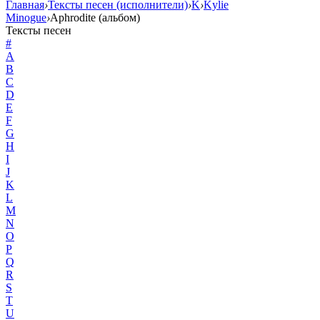
Главная
›
Тексты песен (исполнители)
›
K
›
Kylie
Minogue
›
Aphrodite (альбом)
Тексты песен
#
A
B
C
D
E
F
G
H
I
J
K
L
M
N
O
P
Q
R
S
T
U