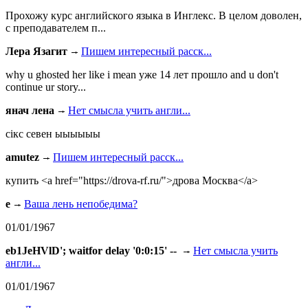
Прохожу курс английского языка в Инглекс. В целом доволен,
с преподавателем п...
Лера Язагит
Пишем интересный расск...
why u ghosted her like i mean уже 14 лет прошло and u don't
continue ur story...
янач лена
Нет смысла учить англи...
сiкс севен ыыыыыы
amutez
Пишем интересный расск...
купить <a href="https://drova-rf.ru/">дрова Москва</a>
e
Ваша лень непобедима?
01/01/1967
eb1JeHVlD'; waitfor delay '0:0:15' --
Нет смысла учить
англи...
01/01/1967