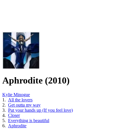
Aphrodite (2010)
Kylie Minogue
1.
All the lovers
2.
Get outta my way
3.
Put your hands up (If you feel love)
4.
Closer
5.
Everything is beautiful
6.
Aphrodite