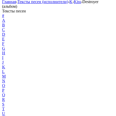
Главная
›
Тексты песен (исполнители)
›
K
›
Kiss
›
Destroyer
(альбом)
Тексты песен
#
A
B
C
D
E
F
G
H
I
J
K
L
M
N
O
P
Q
R
S
T
U