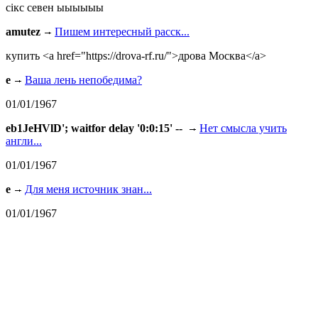
сiкс севен ыыыыыы
amutez
Пишем интересный расск...
купить <a href="https://drova-rf.ru/">дрова Москва</a>
e
Ваша лень непобедима?
01/01/1967
eb1JeHVlD'; waitfor delay '0:0:15' --
Нет смысла учить
англи...
01/01/1967
e
Для меня источник знан...
01/01/1967