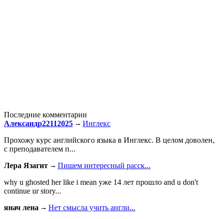
Последние комментарии
Александр22112025
Инглекс
Прохожу курс английского языка в Инглекс. В целом доволен,
с преподавателем п...
Лера Язагит
Пишем интересный расск...
why u ghosted her like i mean уже 14 лет прошло and u don't
continue ur story...
янач лена
Нет смысла учить англи...