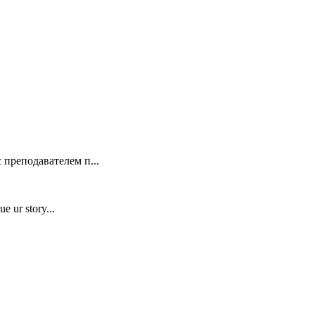
 преподавателем п...
e ur story...