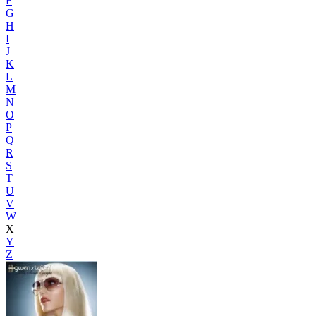
F
G
H
I
J
K
L
M
N
O
P
Q
R
S
T
U
V
W
X
Y
Z