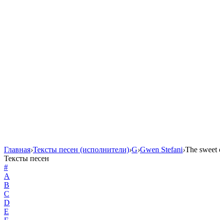
Главная
›
Тексты песен (исполнители)
›
G
›
Gwen Stefani
›
The sweet 
Тексты песен
#
A
B
C
D
E