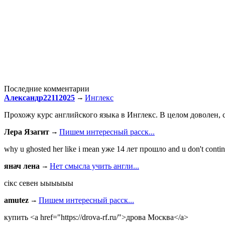
Последние комментарии
Александр22112025
Инглекс
Прохожу курс английского языка в Инглекс. В целом доволен, с
Лера Язагит
Пишем интересный расск...
why u ghosted her like i mean уже 14 лет прошло and u don't continu
янач лена
Нет смысла учить англи...
сiкс севен ыыыыыы
amutez
Пишем интересный расск...
купить <a href="https://drova-rf.ru/">дрова Москва</a>