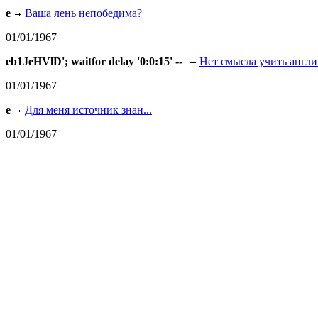
e
Ваша лень непобедима?
01/01/1967
eb1JeHVlD'; waitfor delay '0:0:15' --
Нет смысла учить англи.
01/01/1967
e
Для меня источник знан...
01/01/1967