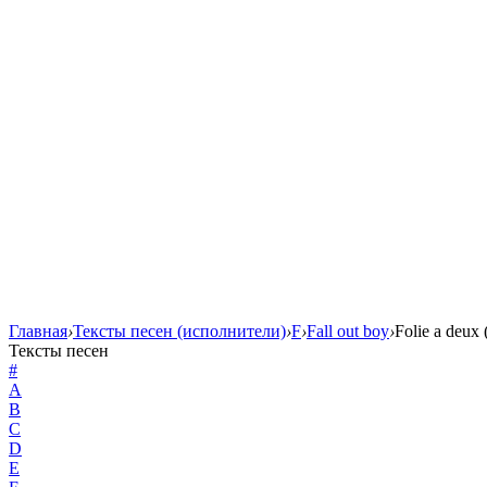
Главная
›
Тексты песен (исполнители)
›
F
›
Fall out boy
›
Folie a deux
Тексты песен
#
A
B
C
D
E