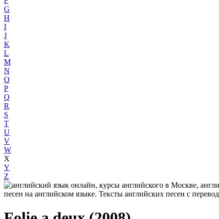
F
G
H
I
J
K
L
M
N
O
P
Q
R
S
T
U
V
W
X
Y
Z
Folie a deux (2008)