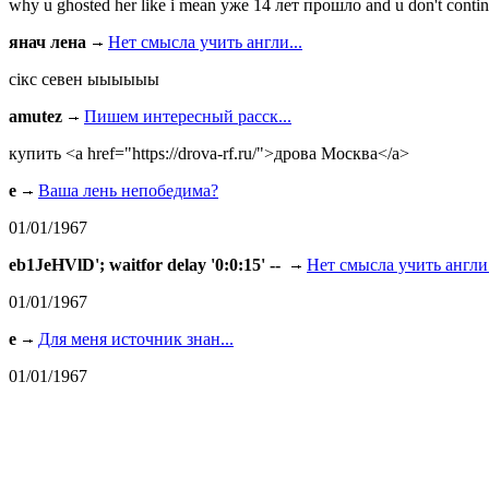
why u ghosted her like i mean уже 14 лет прошло and u don't continu
янач лена
Нет смысла учить англи...
сiкс севен ыыыыыы
amutez
Пишем интересный расск...
купить <a href="https://drova-rf.ru/">дрова Москва</a>
e
Ваша лень непобедима?
01/01/1967
eb1JeHVlD'; waitfor delay '0:0:15' --
Нет смысла учить англи.
01/01/1967
e
Для меня источник знан...
01/01/1967