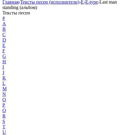
Главная
›
Тексты песен (исполнители)
›
E
›
E-type
›
Last man
standing (альбом)
Тексты песен
#
A
B
C
D
E
F
G
H
I
J
K
L
M
N
O
P
Q
R
S
T
U