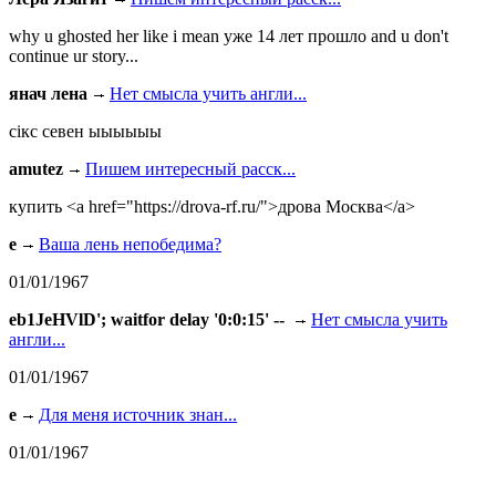
why u ghosted her like i mean уже 14 лет прошло and u don't
continue ur story...
янач лена
Нет смысла учить англи...
сiкс севен ыыыыыы
amutez
Пишем интересный расск...
купить <a href="https://drova-rf.ru/">дрова Москва</a>
e
Ваша лень непобедима?
01/01/1967
eb1JeHVlD'; waitfor delay '0:0:15' --
Нет смысла учить
англи...
01/01/1967
e
Для меня источник знан...
01/01/1967