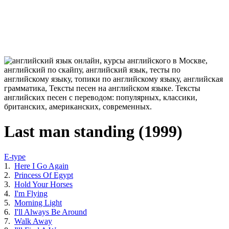
Last man standing (1999)
E-type
1.
Here I Go Again
2.
Princess Of Egypt
3.
Hold Your Horses
4.
I'm Flying
5.
Morning Light
6.
I'll Always Be Around
7.
Walk Away