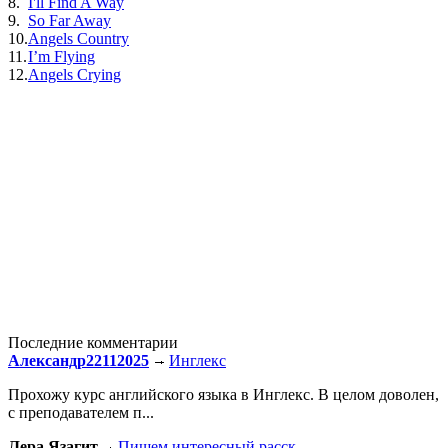
8.
I'll Find A Way
9.
So Far Away
10.
Angels Country
11.
I’m Flying
12.
Angels Crying
Последние комментарии
Александр22112025
Инглекс
Прохожу курс английского языка в Инглекс. В целом доволен,
с преподавателем п...
Лера Язагит
Пишем интересный расск...