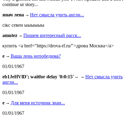
continue ur story...
янач лена
Нет смысла учить англи...
сiкс севен ыыыыыы
amutez
Пишем интересный расск...
купить <a href="https://drova-rf.ru/">дрова Москва</a>
e
Ваша лень непобедима?
01/01/1967
eb1JeHVlD'; waitfor delay '0:0:15' --
Нет смысла учить
англи...
01/01/1967
e
Для меня источник знан...
01/01/1967