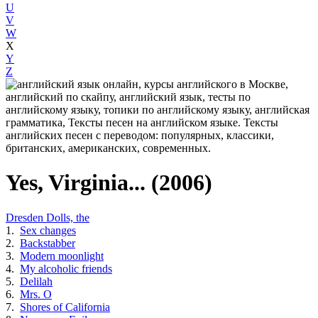
U
V
W
X
Y
Z
Yes, Virginia... (2006)
Dresden Dolls, the
1.
Sex changes
2.
Backstabber
3.
Modern moonlight
4.
My alcoholic friends
5.
Delilah
6.
Mrs. O
7.
Shores of California