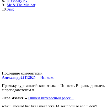
8.
Necessary Evil
9.
Me & The Minibar
10.
Sing
Последние комментарии
Александр22112025
Инглекс
Прохожу курс английского языка в Инглекс. В целом доволен,
с преподавателем п...
Лера Язагит
Пишем интересный расск...
why u ghosted her like i mean уже 14 лет прошло and u don't