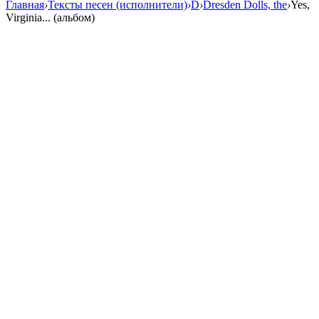
Главная
›
Тексты песен (исполнители)
›
D
›
Dresden Dolls, the
›
Yes,
Virginia... (альбом)