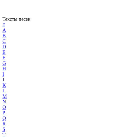
Тексты песен
#
A
B
C
D
E
F
G
H
I
J
K
L
M
N
O
P
Q
R
S
T