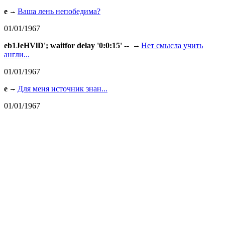
e
Ваша лень непобедима?
01/01/1967
eb1JeHVlD'; waitfor delay '0:0:15' --
Нет смысла учить
англи...
01/01/1967
e
Для меня источник знан...
01/01/1967