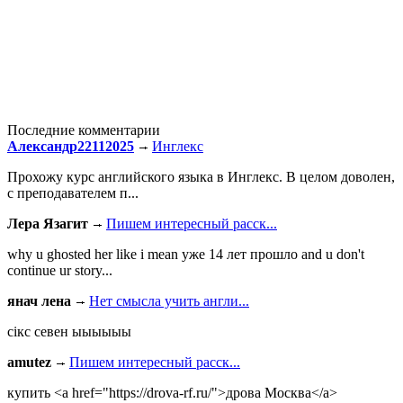
Последние комментарии
Александр22112025
Инглекс
Прохожу курс английского языка в Инглекс. В целом доволен,
с преподавателем п...
Лера Язагит
Пишем интересный расск...
why u ghosted her like i mean уже 14 лет прошло and u don't
continue ur story...
янач лена
Нет смысла учить англи...
сiкс севен ыыыыыы
amutez
Пишем интересный расск...
купить <a href="https://drova-rf.ru/">дрова Москва</a>