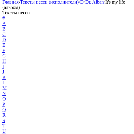
Главная
›
Тексты песен (исполнители)
›
D
›
Dr. Alban
›
It's my life
(альбом)
Тексты песен
#
A
B
C
D
E
F
G
H
I
J
K
L
M
N
O
P
Q
R
S
T
U