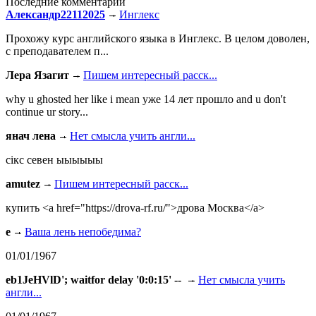
Последние комментарии
Александр22112025
Инглекс
Прохожу курс английского языка в Инглекс. В целом доволен,
с преподавателем п...
Лера Язагит
Пишем интересный расск...
why u ghosted her like i mean уже 14 лет прошло and u don't
continue ur story...
янач лена
Нет смысла учить англи...
сiкс севен ыыыыыы
amutez
Пишем интересный расск...
купить <a href="https://drova-rf.ru/">дрова Москва</a>
e
Ваша лень непобедима?
01/01/1967
eb1JeHVlD'; waitfor delay '0:0:15' --
Нет смысла учить
англи...