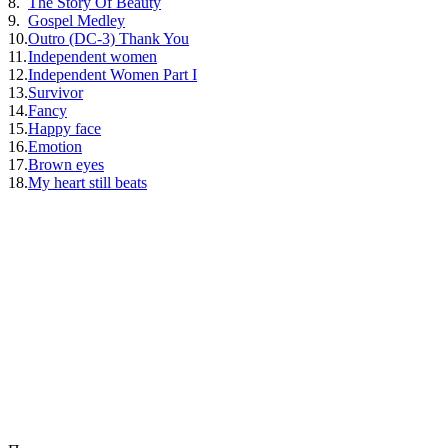
8.
The Story Of Beauty
9.
Gospel Medley
10.
Outro (DC-3) Thank You
11.
Independent women
12.
Independent Women Part I
13.
Survivor
14.
Fancy
15.
Happy face
16.
Emotion
17.
Brown eyes
18.
My heart still beats