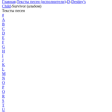
Главная
›
Тексты песен (исполнители)
›
D
›
Destiny's
Child
›
Survivor (альбом)
Тексты песен
#
A
B
C
D
E
F
G
H
I
J
K
L
M
N
O
P
Q
R
S
T
U