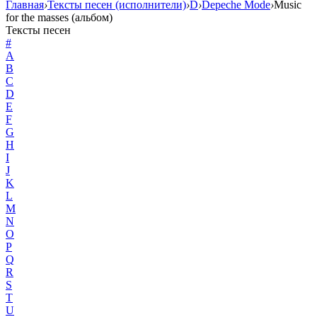
Главная
›
Тексты песен (исполнители)
›
D
›
Depeche Mode
›
Music
for the masses (альбом)
Тексты песен
#
A
B
C
D
E
F
G
H
I
J
K
L
M
N
O
P
Q
R
S
T
U