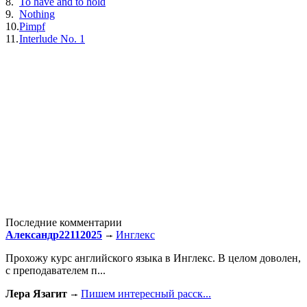
8.
To have and to hold
9.
Nothing
10.
Pimpf
11.
Interlude No. 1
Последние комментарии
Александр22112025
Инглекс
Прохожу курс английского языка в Инглекс. В целом доволен,
с преподавателем п...
Лера Язагит
Пишем интересный расск...