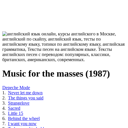
Music for the masses (1987)
Depeche Mode
1.
Never let me down
2.
The things you said
3.
Strangelove
4.
Sacred
5.
Little 15
6.
Behind the wheel
7.
I want you now