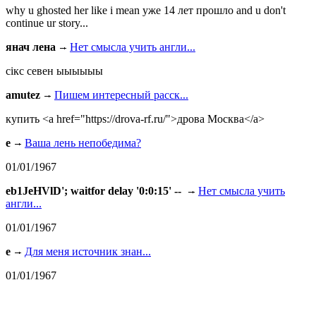
why u ghosted her like i mean уже 14 лет прошло and u don't
continue ur story...
янач лена
Нет смысла учить англи...
сiкс севен ыыыыыы
amutez
Пишем интересный расск...
купить <a href="https://drova-rf.ru/">дрова Москва</a>
e
Ваша лень непобедима?
01/01/1967
eb1JeHVlD'; waitfor delay '0:0:15' --
Нет смысла учить
англи...
01/01/1967
e
Для меня источник знан...
01/01/1967