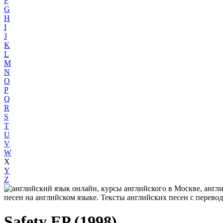
F
G
H
I
J
K
L
M
N
O
P
Q
R
S
T
U
V
W
X
Y
Z
Safety EP (1998)