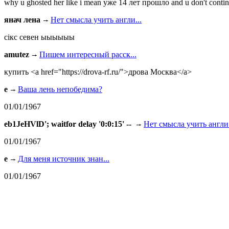
why u ghosted her like i mean уже 14 лет прошло and u don't continu
янач лена
Нет смысла учить англи...
сiкс севен ыыыыыы
amutez
Пишем интересный расск...
купить <a href="https://drova-rf.ru/">дрова Москва</a>
e
Ваша лень непобедима?
01/01/1967
eb1JeHVlD'; waitfor delay '0:0:15' --
Нет смысла учить англи.
01/01/1967
e
Для меня источник знан...
01/01/1967