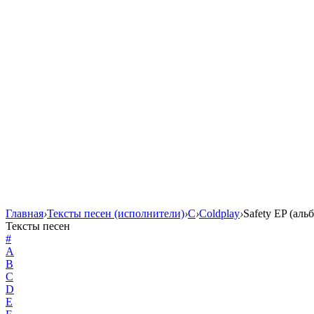
Главная
›
Тексты песен (исполнители)
›
C
›
Coldplay
›
Safety EP (аль
Тексты песен
#
A
B
C
D
E