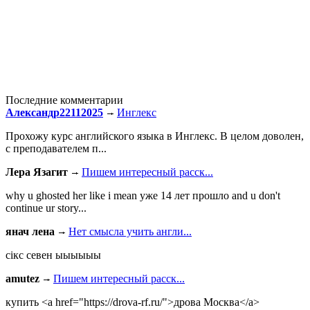
Последние комментарии
Александр22112025
Инглекс
Прохожу курс английского языка в Инглекс. В целом доволен,
с преподавателем п...
Лера Язагит
Пишем интересный расск...
why u ghosted her like i mean уже 14 лет прошло and u don't
continue ur story...
янач лена
Нет смысла учить англи...
сiкс севен ыыыыыы
amutez
Пишем интересный расск...
купить <a href="https://drova-rf.ru/">дрова Москва</a>