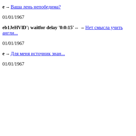
e
Ваша лень непобедима?
01/01/1967
eb1JeHVlD'; waitfor delay '0:0:15' --
Нет смысла учить
англи...
01/01/1967
e
Для меня источник знан...
01/01/1967