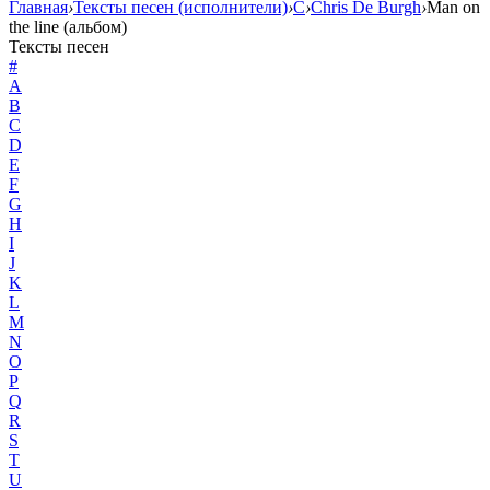
Главная
›
Тексты песен (исполнители)
›
C
›
Chris De Burgh
›
Man on
the line (альбом)
Тексты песен
#
A
B
C
D
E
F
G
H
I
J
K
L
M
N
O
P
Q
R
S
T
U