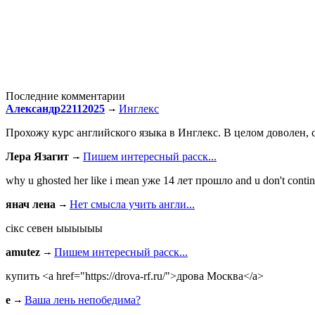
Последние комментарии
Александр22112025
Инглекс
Прохожу курс английского языка в Инглекс. В целом доволен, с
Лера Язагит
Пишем интересный расск...
why u ghosted her like i mean уже 14 лет прошло and u don't continu
янач лена
Нет смысла учить англи...
сiкс севен ыыыыыы
amutez
Пишем интересный расск...
купить <a href="https://drova-rf.ru/">дрова Москва</a>
e
Ваша лень непобедима?