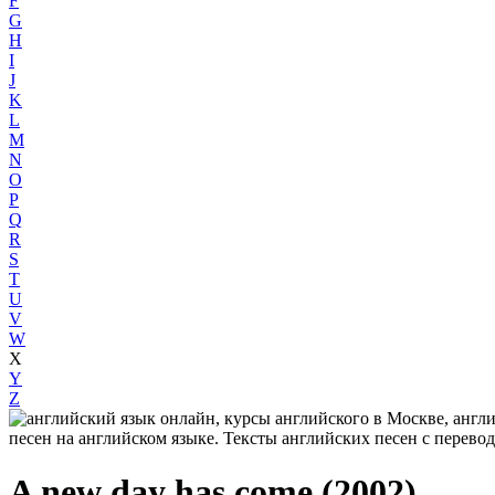
F
G
H
I
J
K
L
M
N
O
P
Q
R
S
T
U
V
W
X
Y
Z
A new day has come (2002)