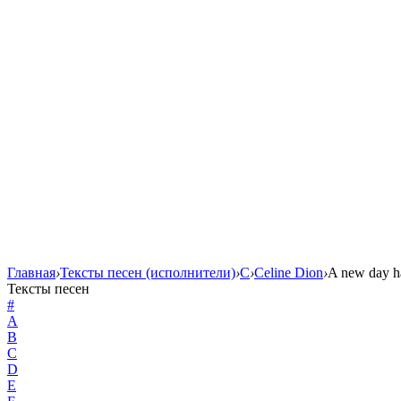
Главная
›
Тексты песен (исполнители)
›
C
›
Celine Dion
›
A new day h
Тексты песен
#
A
B
C
D
E