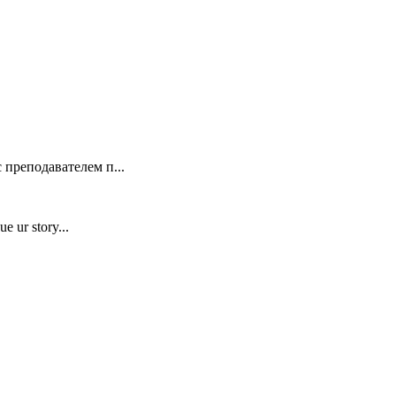
 преподавателем п...
e ur story...