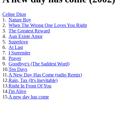
Celine Dion
1.
Nature Boy
2.
When The Wrong One Loves You Right
3.
The Greatest Reward
4.
Aun Existe Amor
5.
Superlove
6.
At Last
7.
I Surrender
8.
Prayer
9.
Goodbye's (The Saddest Word)
10.
Ten Days
11.
A New Day Has Come (radio Remix)
12.
Rain, Tax (It's Inevitable)
13.
Right In Front Of You
14.
I'm Alive
15.
A new day has come