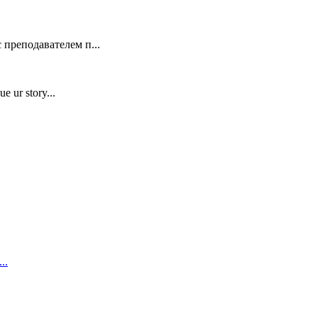
 преподавателем п...
e ur story...
..