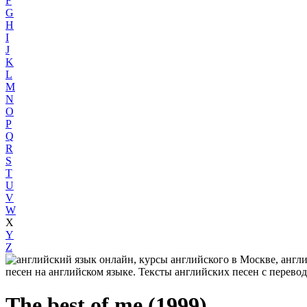
F
G
H
I
J
K
L
M
N
O
P
Q
R
S
T
U
V
W
X
Y
Z
The best of me (1999)