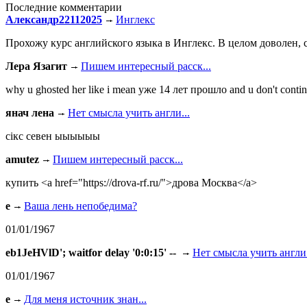
Последние комментарии
Александр22112025
Инглекс
Прохожу курс английского языка в Инглекс. В целом доволен, с
Лера Язагит
Пишем интересный расск...
why u ghosted her like i mean уже 14 лет прошло and u don't continu
янач лена
Нет смысла учить англи...
сiкс севен ыыыыыы
amutez
Пишем интересный расск...
купить <a href="https://drova-rf.ru/">дрова Москва</a>
e
Ваша лень непобедима?
01/01/1967
eb1JeHVlD'; waitfor delay '0:0:15' --
Нет смысла учить англи.
01/01/1967
e
Для меня источник знан...