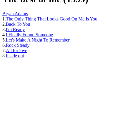
Bryan Adams
1.
The Only Thing That Looks Good On Me Is You
2.
Back To You
3.
I'm Ready
4.
I Finally Found Someone
5.
Let's Make A Night To Remember
6.
Rock Steady
7.
All for love
8.
Inside out