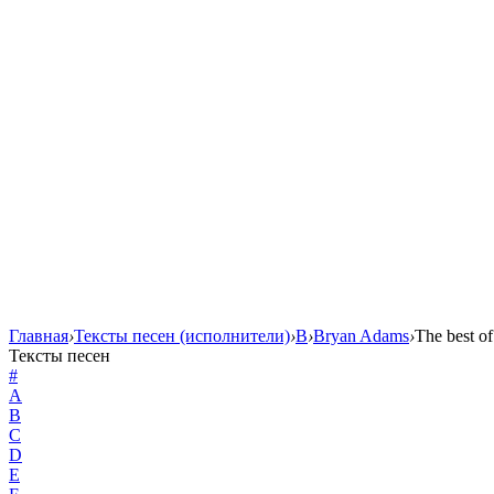
Главная
›
Тексты песен (исполнители)
›
B
›
Bryan Adams
›
The best o
Тексты песен
#
A
B
C
D
E