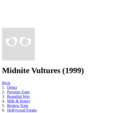
Midnite Vultures (1999)
Beck
1.
Debra
2.
Pressure Zone
3.
Beautiful Way
4.
Milk & Honey
5.
Broken Train
6.
Hollywood Freaks