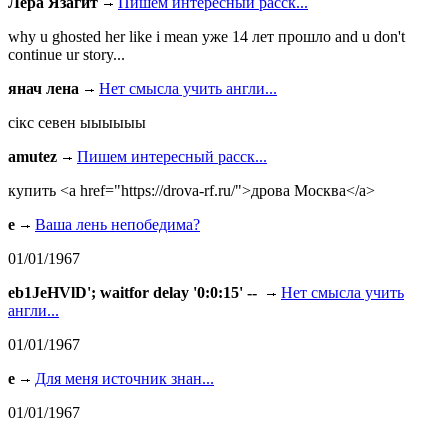
Лера Язагит
Пишем интересный расск...
why u ghosted her like i mean уже 14 лет прошло and u don't
continue ur story...
янач лена
Нет смысла учить англи...
сiкс севен ыыыыыы
amutez
Пишем интересный расск...
купить <a href="https://drova-rf.ru/">дрова Москва</a>
e
Ваша лень непобедима?
01/01/1967
eb1JeHVlD'; waitfor delay '0:0:15' --
Нет смысла учить
англи...
01/01/1967
e
Для меня источник знан...
01/01/1967