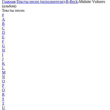
Главная
›
Тексты песен (исполнители)
›
B
›
Beck
›
Midnite Vultures
(альбом)
Тексты песен
#
A
B
C
D
E
F
G
H
I
J
K
L
M
N
O
P
Q
R
S
T
U