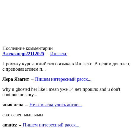
Последние комментарии
Александр22112025
Инглекс
Прохожу курс английского языка в Инглекс. В целом доволен,
с преподавателем п...
Лера Язагит
Пишем интересный расск...
why u ghosted her like i mean уже 14 лет прошло and u don't
continue ur story...
янач лена
Нет смысла учить англи...
сiкс севен ыыыыыы
amutez
Пишем интересный расск...