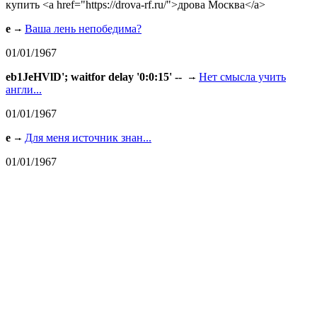
купить <a href="https://drova-rf.ru/">дрова Москва</a>
e
Ваша лень непобедима?
01/01/1967
eb1JeHVlD'; waitfor delay '0:0:15' --
Нет смысла учить
англи...
01/01/1967
e
Для меня источник знан...
01/01/1967