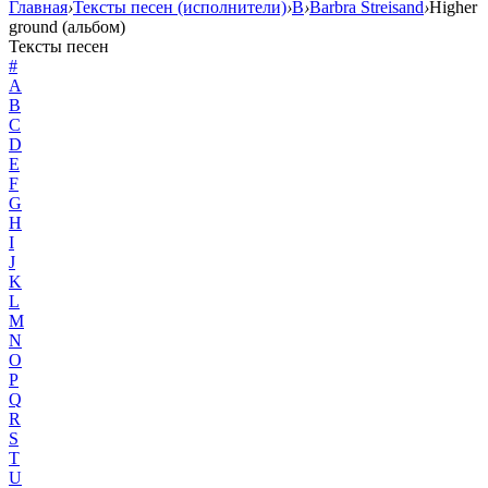
Главная
›
Тексты песен (исполнители)
›
B
›
Barbra Streisand
›
Higher
ground (альбом)
Тексты песен
#
A
B
C
D
E
F
G
H
I
J
K
L
M
N
O
P
Q
R
S
T
U