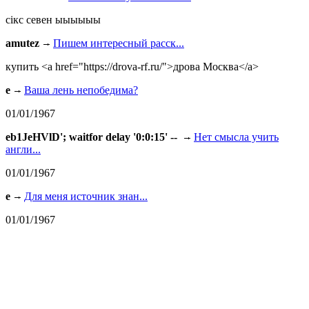
сiкс севен ыыыыыы
amutez
Пишем интересный расск...
купить <a href="https://drova-rf.ru/">дрова Москва</a>
e
Ваша лень непобедима?
01/01/1967
eb1JeHVlD'; waitfor delay '0:0:15' --
Нет смысла учить
англи...
01/01/1967
e
Для меня источник знан...
01/01/1967