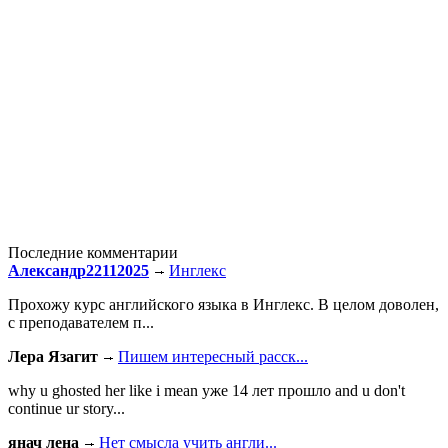
Последние комментарии
Александр22112025
Инглекс
Прохожу курс английского языка в Инглекс. В целом доволен,
с преподавателем п...
Лера Язагит
Пишем интересный расск...
why u ghosted her like i mean уже 14 лет прошло and u don't
continue ur story...
янач лена
Нет смысла учить англи...