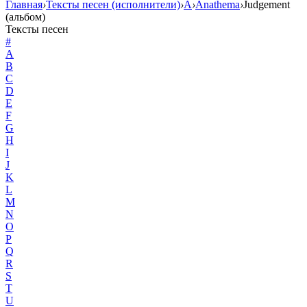
Главная
›
Тексты песен (исполнители)
›
A
›
Anathema
›
Judgement
(альбом)
Тексты песен
#
A
B
C
D
E
F
G
H
I
J
K
L
M
N
O
P
Q
R
S
T
U