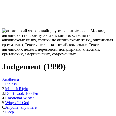
Judgement (1999)
Anathema
1.
Pitiless
2.
Make It Right
3.
Don't Look Too Far
4.
Emotional Winter
5.
Wings Of God
6.
Anyone, anywhere
7.
Deep