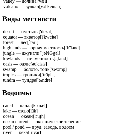
valley — долина
['væli]
volcano — вулкан
[vɔl'keinəu]
Виды местности
desert — пустыня
['dezət]
equator — экватор
[i'kweitə]
forest — лес
[ˈfär-]
highlands — горная местность
[ˈhīlənd]
jungle — джунгли
[ˈjəNGgəl]
lowlands — низменность
[-ˌland]
oasis — оазис
[əu'eisis]
swamp — болото, топь
['swɔmp]
tropics — тропики
[ˈträpik]
tundra — тундра
['tʌndrə]
Водоемы
canal — канал
[kə'næl]
lake — озеро
[lāk]
ocean — океан
['əuʃn]
ocean current — океаническое течение
pool / pond — пруд, заводь, водоем
river — река
[ˈrivər]