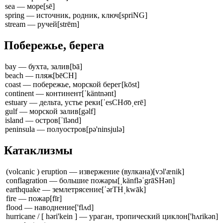
sea — море
[sē]
spring — источник, родник, ключ
[spriNG]
stream — ручей
[strēm]
Побережье, берега
bay — бухта, залив
[bā]
beach — пляж
[bēCH]
coast — побережье, морской берег
[kōst]
continent — континент
[ˈkäntnənt]
estuary — дельта, устье реки
[ˈesCHo͞oˌerē]
gulf — морской залив
[gəlf]
island — остров
[ˈīlənd]
peninsula — полуостров
[pə'ninsjulə]
Катаклизмы
(volcanic ) eruption — извержение (вулкана)
[vɔl'ænik]
conflagration — большие пожары
[ˌkänfləˈgrāSHən]
earthquake — землетрясение
[ˈərTHˌkwāk]
fire — пожар
[fīr]
flood — наводнение
['flʌd]
hurricane / [ həri'kein ] — ураган, тропический циклон
['hʌrikən]