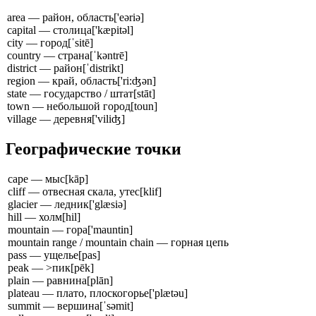
area — район, область
['eəriə]
capital — столица
['kæpitəl]
city — город
[ˈsitē]
country — страна
[ˈkəntrē]
district — район
[ˈdistrikt]
region — край, область
['ri:ʤən]
state — государство / штат
[stāt]
town — небольшой город
[toun]
village — деревня
['viliʤ]
Географические точки
cape — мыс
[kāp]
cliff — отвесная скала, утес
[klif]
glacier — ледник
['glæsiə]
hill — холм
[hil]
mountain — гора
['mauntin]
mountain range / mountain chain — горная цепь
pass — ущелье
[pas]
peak — >пик
[pēk]
plain — равнина
[plān]
plateau — плато, плоскогорье
['plætəu]
summit — вершина
[ˈsəmit]