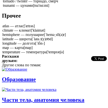
tornado / twister — торнадо, смерч
tsunami — цунами
[tsu'nɑ:mi]
Прочее
atlas — атлас
['ætrəs]
climate — климат
['klaimət]
hemisphere — полушарие
[ˈheməˌsfi(ə)r]
latitude — широта
[ˈlatəˌt(y)o͞od]
longitude — долгота
[ˈlôn-]
map — карта
[map]
temperature — температура
['temprətʃə]
Расскажи
друзьям:
Другие слова по темам:
Образование
Части тела, анатомия человека