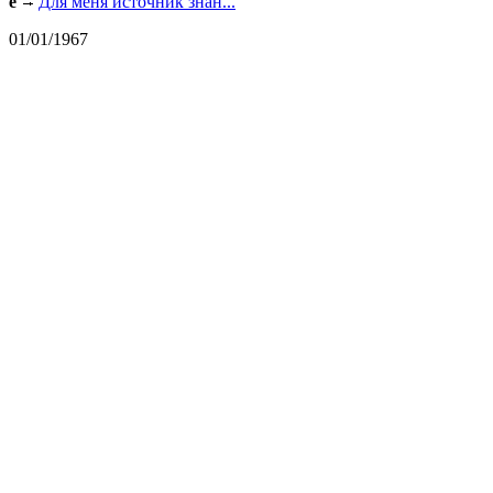
e
Для меня источник знан...
01/01/1967