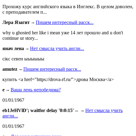
Прохожу курс английского языка в Инглекс. В целом доволен,
с преподавателем п...
Лера Язагит
Пишем интересный расск...
why u ghosted her like i mean уже 14 лет прошло and u don't
continue ur story...
янач лена
Нет смысла учить англи...
сiкс севен ыыыыыы
amutez
Пишем интересный расск...
купить <a href="https://drova-rf.ru/">дрова Москва</a>
e
Ваша лень непобедима?
01/01/1967
eb1JeHVlD'; waitfor delay '0:0:15' --
Нет смысла учить
англи...
01/01/1967