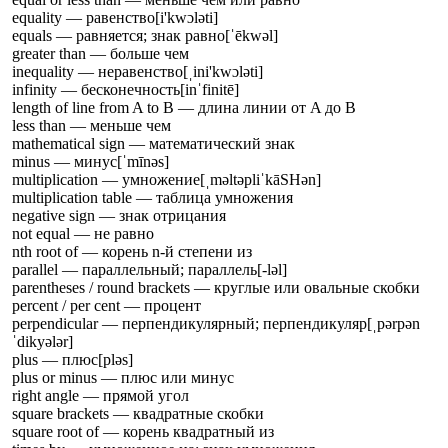
equality — равенство
[i'kwɔləti]
equals — равняется; знак равно
[ˈēkwəl]
greater than — больше чем
inequality — неравенство
[ˌini'kwɔləti]
infinity — бесконечность
[inˈfinitē]
length of line from A to B — длина линии от A до B
less than — меньше чем
mathematical sign — математический знак
minus — минус
[ˈmīnəs]
multiplication — умножение
[ˌməltəpliˈkāSHən]
multiplication table — таблица умножения
negative sign — знак отрицания
not equal — не равно
nth root of — корень n-й степени из
parallel — параллельный; параллель
[-ləl]
parentheses / round brackets — круглые или овальные скобки
percent / per cent — процент
perpendicular — перпендикулярный; перпендикуляр
[ˌpərpən
ˈdikyələr]
plus — плюс
[pləs]
plus or minus — плюс или минус
right angle — прямой угол
square brackets — квадратные скобки
square root of — корень квадратный из