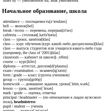
times by — умноженное на; знак умножения
Начальное образование, школа
attendance — посещаемость
[əˈtendəns]
bell — звонок
[bel]
break / recess — перемена, перерыв
[ri'ses]
cafeteria — столовая
[ˌkæfə'tiəriə]
class — уроки, занятия
[klas]
class — курс обучения (курс какой-либо дисциплины)
[klas]
class — выпуск студентов или учащихся какого-либо года
(например, the class of '2001)
[klas]
classroom — кабинет (в школе)
[-ˌro͝om]
course — курс
[kôrs]
diploma — аттестат, диплом
[di'pləumə]
exam / examination — экзамен
[ig'zæm]
form / grade — класс (группа учеников)
group — группа
[gro͞op]
homework — домашние задания, уроки
[ˈhōmˌwərk]
lesson — урок, занятие
[ˈlesən]
mark / grade — оценка, отметка
principal / headmaster — (
по отношению к лицам мужского
пола
)
, headmistress
pupil / student — ученик
register — журнал
[ˈrejəstər]