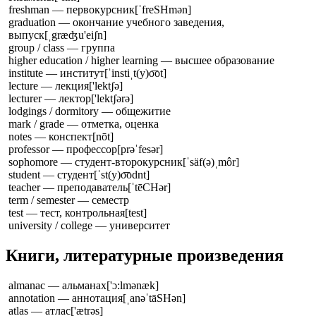
freshman — первокурсник
[ˈfreSHmən]
graduation — окончание учебного заведения,
выпуск
[ˌgræʤu'eiʃn]
group / class — группа
higher education / higher learning — высшее образование
institute — институт
[ˈinstiˌt(y)o͞ot]
lecture — лекция
['lektʃə]
lecturer — лектор
['lektʃərə]
lodgings / dormitory — общежитие
mark / grade — отметка, оценка
notes — конспект
[nōt]
professor — профессор
[prəˈfesər]
sophomore — студент-второкурсник
[ˈsäf(ə)ˌmôr]
student — студент
[ˈst(y)o͞odnt]
teacher — преподаватель
[ˈtēCHər]
term / semester — семестр
test — тест, контрольная
[test]
university / college — университет
Книги, литературные произведения
almanac — альманах
['ɔ:lmənæk]
annotation — аннотация
[ˌanəˈtāSHən]
atlas — атлас
['ætrəs]