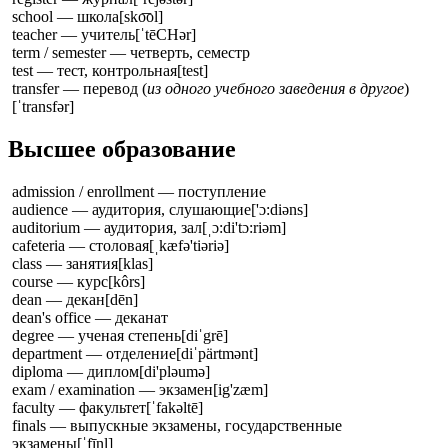
school — школа
[sko͞ol]
teacher — учитель
[ˈtēCHər]
term / semester — четверть, семестр
test — тест, контрольная
[test]
transfer — перевод (
из одного учебного заведения в другое
)
[ˈtransfər]
Высшее образование
admission / enrollment — поступление
audience — аудитория, слушающие
['ɔ:diəns]
auditorium — аудитория, зал
[ˌɔ:di'tɔ:riəm]
cafeteria — столовая
[ˌkæfə'tiəriə]
class — занятия
[klas]
course — курс
[kôrs]
dean — декан
[dēn]
dean's office — деканат
degree — ученая степень
[diˈgrē]
department — отделение
[diˈpärtmənt]
diploma — диплом
[di'pləumə]
exam / examination — экзамен
[ig'zæm]
faculty — факультет
[ˈfakəltē]
finals — выпускные экзамены, государственные
экзамены
[ˈfīnl]