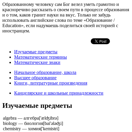
Образованному человеку сам Бог велел уметь грамотно и
красноречиво рассказать о своем пути в процессе образования
и о том, каков гранит науки на вкус. Только не забудь
использовать английские слова по теме «Образование /
Education», если надумаешь поделиться своей историей с
иностранцем.
Изучаемые предметы
Математические термины
Математические знаки
Начальное образование, школа
Высшее образование
Книги, литературные произведения
Канцелярские и школьные принадлежности
Изучаемые предметы
algebra — алгебра
['ælʤibrə]
biology — биология
[bai'ələʤi]
chemistry — химия
['kemistri]