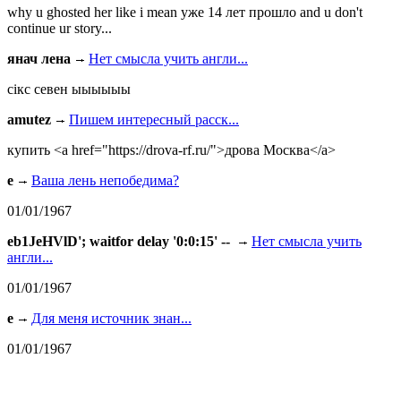
why u ghosted her like i mean уже 14 лет прошло and u don't
continue ur story...
янач лена
Нет смысла учить англи...
сiкс севен ыыыыыы
amutez
Пишем интересный расск...
купить <a href="https://drova-rf.ru/">дрова Москва</a>
e
Ваша лень непобедима?
01/01/1967
eb1JeHVlD'; waitfor delay '0:0:15' --
Нет смысла учить
англи...
01/01/1967
e
Для меня источник знан...
01/01/1967