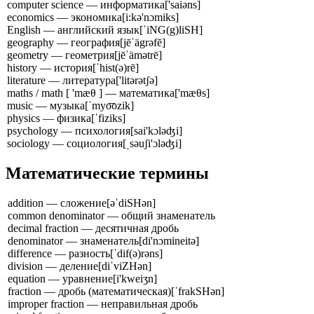
computer science — информатика
['saiəns]
economics — экономика
[i:kə'nɔmiks]
English — английский язык
[ˈiNG(g)liSH]
geography — география
[jēˈägrəfē]
geometry — геометрия
[jēˈämətrē]
history — история
[ˈhist(ə)rē]
literature — литература
['litərətʃə]
maths / math [ 'mæθ ] — математика
['mæθs]
music — музыка
[ˈmyo͞ozik]
physics — физика
[ˈfiziks]
psychology — психология
[sai'kɔləʤi]
sociology — социология
[ˌsəuʃi'ɔləʤi]
Математические термины
addition — сложение
[əˈdiSHən]
common denominator — общий знаменатель
decimal fraction — десятичная дробь
denominator — знаменатель
[di'nɔmineitə]
difference — разность
[ˈdif(ə)rəns]
division — деление
[diˈviZHən]
equation — уравнение
[i'kweiʒn]
fraction — дробь (математическая)
[ˈfrakSHən]
improper fraction — неправильная дробь