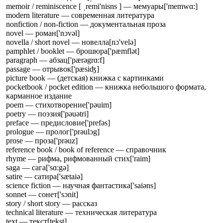
memoir / reminiscence [ ˌremi'nisns ] — мемуары
['memwɑ:]
modern literature — современная литература
nonfiction / non-fiction — документальная проза
novel — роман
['nɔvəl]
novella / short novel — новелла
[nɔ'velə]
pamphlet / booklet — брошюра
['pæmflət]
paragraph — абзац
['pærəgrɑ:f]
passage — отрывок
['pæsiʤ]
picture book — (детская) книжка с картинками
pocketbook / pocket edition — книжка небольшого формата,
карманное издание
poem — стихотворение
['pəuim]
poetry — поэзия
['pəuətri]
preface — предисловие
['prefəs]
prologue — пролог
['prəulɔg]
prose — проза
['prəuz]
reference book / book of reference — справочник
rhyme — рифма, рифмованный стих
['raim]
saga — сага
['sɑ:gə]
satire — сатира
['sætaiə]
science fiction — научная фантастика
['saiəns]
sonnet — сонет
['sɔnit]
story / short story — рассказ
technical literature — техническая литература
text — текст
[tekst]