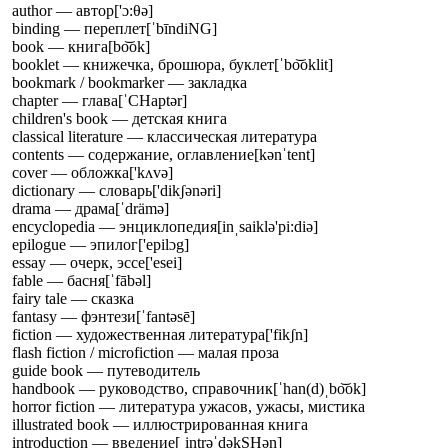
author — автор
['ɔ:θə]
binding — переплет
[ˈbīndiNG]
book — книга
[bo͝ok]
booklet — книжечка, брошюра, буклет
[ˈbo͝oklit]
bookmark / bookmarker — закладка
chapter — глава
[ˈCHaptər]
children's book — детская книга
classical literature — классическая литература
contents — содержание, оглавление
[kənˈtent]
cover — обложка
['kʌvə]
dictionary — словарь
['dikʃənəri]
drama — драма
[ˈdrämə]
encyclopedia — энциклопедия
[inˌsaiklə'pi:diə]
epilogue — эпилог
['epilɔg]
essay — очерк, эссе
['esei]
fable — басня
[ˈfābəl]
fairy tale — сказка
fantasy — фэнтези
[ˈfantəsē]
fiction — художественная литература
['fikʃn]
flash fiction / microfiction — малая проза
guide book — путеводитель
handbook — руководство, справочник
[ˈhan(d)ˌbo͝ok]
horror fiction — литература ужасов, ужасы, мистика
illustrated book — иллюстрированная книга
introduction — введение
[ˌintrəˈdəkSHən]