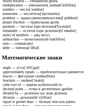
mixed fraction — смешанная дробь
multiplication — умножение
[ˌməltəpliˈkāSHən]
number — число
[ˈnəmbər]
numerator — числитель
['nju:məreitə]
problem — задача (
математическая
)
[ˈpräbləm]
proper fraction — правильная дробь
quotient — частное (
при делении
)
['kwəuʃnt]
remainder — остаток (при делении)
[riˈmāndər]
series of numbers — ряд чисел
subtraction — вычитание
[səbˈtrakSHən]
sum — сумма
[səm]
table — таблица
[ˈtābəl]
Математические знаки
angle — угол
[ˈaNGgəl]
approximately equals — приблизительно равняется
braces — фигурные скобки
[brās]
brackets — скобки
[ˈbrakit]
cube root of — корень кубический из
decimal point — точка в десятичных дробях
divided by — деленное на; знак деления
division — деление
[diˈviZHən]
equal or greater than — больше чем или равно
equal or less than — меньше чем или равно