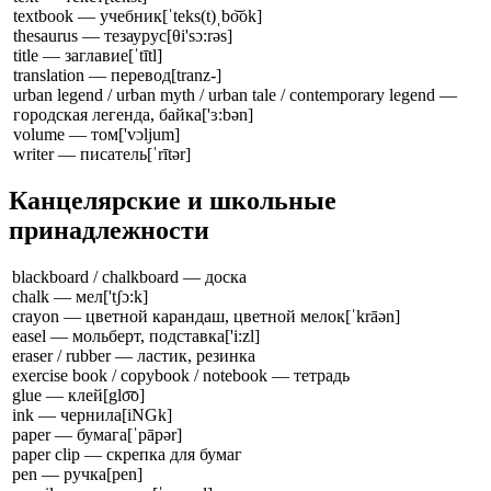
textbook — учебник
[ˈteks(t)ˌbo͝ok]
thesaurus — тезаурус
[θi'sɔ:rəs]
title — заглавие
[ˈtītl]
translation — перевод
[tranz-]
urban legend / urban myth / urban tale / contemporary legend —
городская легенда, байка
['ɜ:bən]
volume — том
['vɔljum]
writer — писатель
[ˈrītər]
Канцелярские и школьные
принадлежности
blackboard / chalkboard — доска
chalk — мел
['tʃɔ:k]
crayon — цветной карандаш, цветной мелок
[ˈkrāən]
easel — мольберт, подставка
['i:zl]
eraser / rubber — ластик, резинка
exercise book / copybook / notebook — тетрадь
glue — клей
[glo͞o]
ink — чернила
[iNGk]
paper — бумага
[ˈpāpər]
paper clip — скрепка для бумаг
pen — ручка
[pen]