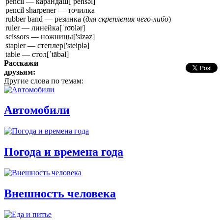
pencil — карандаш
[ˈpensəl]
pencil sharpener — точилка
rubber band — резинка (
для скрепления чего-либо
)
ruler — линейка
[ˈro͞olər]
scissors — ножницы
['sizəz]
stapler — степлер
['steiplə]
table — стол
[ˈtābəl]
Расскажи
друзьям:
Другие слова по темам:
Автомобили
Погода и времена года
Внешность человека