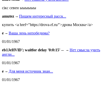
сiкс севен ыыыыыы
amutez
Пишем интересный расск...
купить <a href="https://drova-rf.ru/">дрова Москва</a>
e
Ваша лень непобедима?
01/01/1967
eb1JeHVlD'; waitfor delay '0:0:15' --
Нет смысла учить
англи...
01/01/1967
e
Для меня источник знан...
01/01/1967