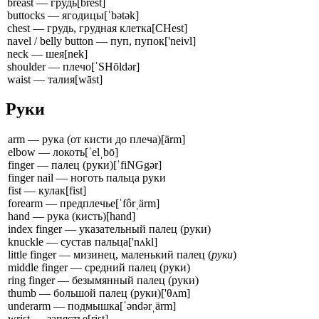
breast — грудь
[brest]
buttocks — ягодицы
[ˈbətək]
chest — грудь, грудная клетка
[CHest]
navel / belly button — пуп, пупок
['neivl]
neck — шея
[nek]
shoulder — плечо
[ˈSHōldər]
waist — талия
[wāst]
Руки
arm — рука (от кисти до плеча)
[ärm]
elbow — локоть
[ˈelˌbō]
finger — палец (руки)
[ˈfiNGgər]
finger nail — ноготь пальца руки
fist — кулак
[fist]
forearm — предплечье
[ˈfôrˌärm]
hand — рука (кисть)
[hand]
index finger — указательный палец (руки)
knuckle — сустав пальца
['nʌkl]
little finger — мизинец, маленький палец (
руки
)
middle finger — средний палец (руки)
ring finger — безымянный палец (руки)
thumb — большой палец (руки)
['θʌm]
underarm — подмышка
[ˈəndərˌärm]
wrist — запястье
[rist]