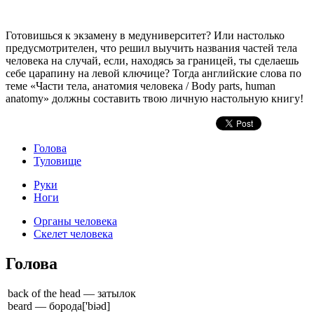
Готовишься к экзамену в медуниверситет? Или настолько
предусмотрителен, что решил выучить названия частей тела
человека на случай, если, находясь за границей, ты сделаешь
себе царапину на левой ключице? Тогда английские слова по
теме «Части тела, анатомия человека / Body parts, human
anatomy» должны составить твою личную настольную книгу!
Голова
Туловище
Руки
Ноги
Органы человека
Скелет человека
Голова
back of the head — затылок
beard — борода
['biəd]