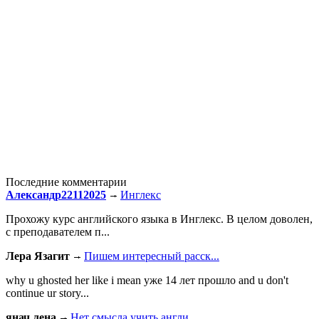
Последние комментарии
Александр22112025
Инглекс
Прохожу курс английского языка в Инглекс. В целом доволен,
с преподавателем п...
Лера Язагит
Пишем интересный расск...
why u ghosted her like i mean уже 14 лет прошло and u don't
continue ur story...
янач лена
Нет смысла учить англи...