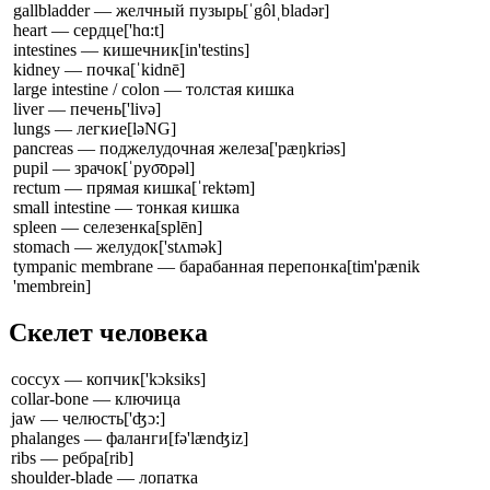
gallbladder — желчный пузырь
[ˈgôlˌbladər]
heart — сердце
['hɑ:t]
intestines — кишечник
[in'testins]
kidney — почка
[ˈkidnē]
large intestine / colon — толстая кишка
liver — печень
['livə]
lungs — легкие
[ləNG]
pancreas — поджелудочная железа
['pæŋkriəs]
pupil — зрачок
[ˈpyo͞opəl]
rectum — прямая кишка
[ˈrektəm]
small intestine — тонкая кишка
spleen — селезенка
[splēn]
stomach — желудок
['stʌmək]
tympanic membrane — барабанная перепонка
[tim'pænik
'membrein]
Скелет человека
coccyx — копчик
['kɔksiks]
collar-bone — ключица
jaw — челюсть
['ʤɔ:]
phalanges — фаланги
[fə'lænʤiz]
ribs — ребра
[rib]
shoulder-blade — лопатка