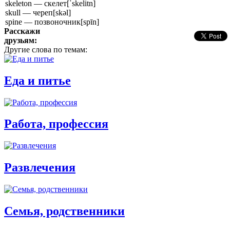
skeleton — скелет
[ˈskelitn]
skull — череп
[skəl]
spine — позвоночник
[spīn]
Расскажи
друзьям:
Другие слова по темам:
Еда и питье
Работа, профессия
Развлечения
Семья, родственники