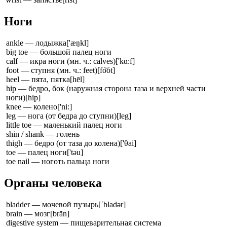
Ноги
ankle — лодыжка
['æŋkl]
big toe — большой палец ноги
calf — икра ноги (мн. ч.: calves)
['kɑ:f]
foot — ступня (мн. ч.: feet)
[fo͝ot]
heel — пята, пятка
[hēl]
hip — бедро, бок (наружная сторона таза и верхней части
ноги)
[hip]
knee — колено
['ni:]
leg — нога (от бедра до ступни)
[leg]
little toe — маленький палец ноги
shin / shank — голень
thigh — бедро (от таза до колена)
['θai]
toe — палец ноги
['təu]
toe nail — ноготь пальца ноги
Органы человека
bladder — мочевой пузырь
[ˈbladər]
brain — мозг
[brān]
digestive system — пищеварительная система