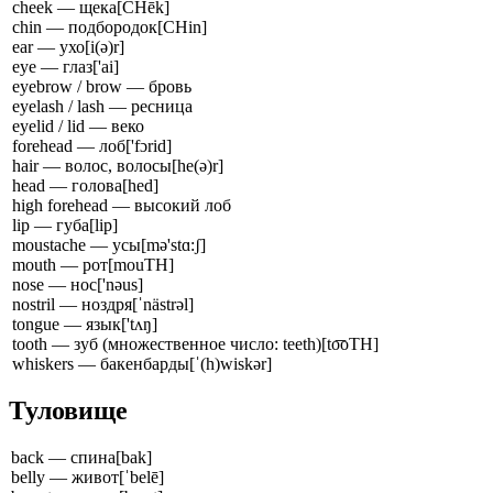
cheek — щека
[CHēk]
chin — подбородок
[CHin]
ear — ухо
[i(ə)r]
eye — глаз
['ai]
eyebrow / brow — бровь
eyelash / lash — ресница
eyelid / lid — веко
forehead — лоб
['fɔrid]
hair — волос, волосы
[he(ə)r]
head — голова
[hed]
high forehead — высокий лоб
lip — губа
[lip]
moustache — усы
[mə'stɑ:ʃ]
mouth — рот
[mouTH]
nose — нос
['nəus]
nostril — ноздря
[ˈnästrəl]
tongue — язык
['tʌŋ]
tooth — зуб (множественное число: teeth)
[to͞oTH]
whiskers — бакенбарды
[ˈ(h)wiskər]
Туловище
back — спина
[bak]
belly — живот
[ˈbelē]