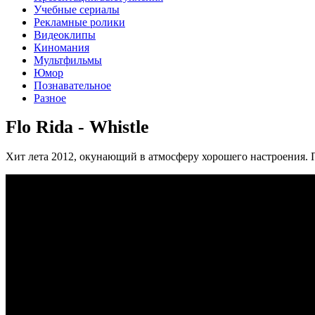
Учебные сериалы
Рекламные ролики
Видеоклипы
Киномания
Мультфильмы
Юмор
Познавательное
Разное
Flo Rida - Whistle
Хит лета 2012, окунающий в атмосферу хорошего настроения. 