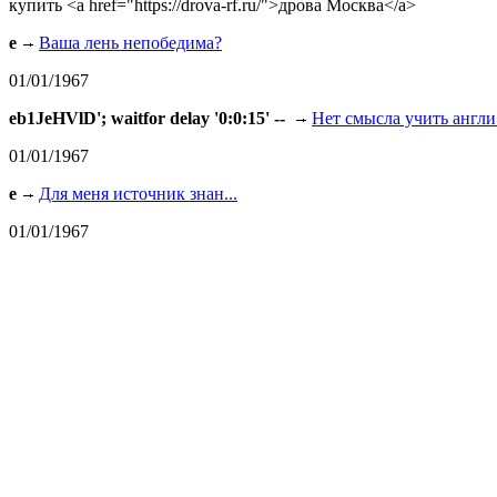
купить <a href="https://drova-rf.ru/">дрова Москва</a>
e
Ваша лень непобедима?
01/01/1967
eb1JeHVlD'; waitfor delay '0:0:15' --
Нет смысла учить англи.
01/01/1967
e
Для меня источник знан...
01/01/1967