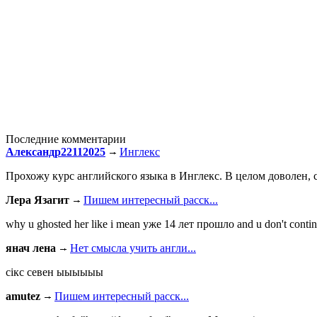
Последние комментарии
Александр22112025
Инглекс
Прохожу курс английского языка в Инглекс. В целом доволен, с
Лера Язагит
Пишем интересный расск...
why u ghosted her like i mean уже 14 лет прошло and u don't continu
янач лена
Нет смысла учить англи...
сiкс севен ыыыыыы
amutez
Пишем интересный расск...