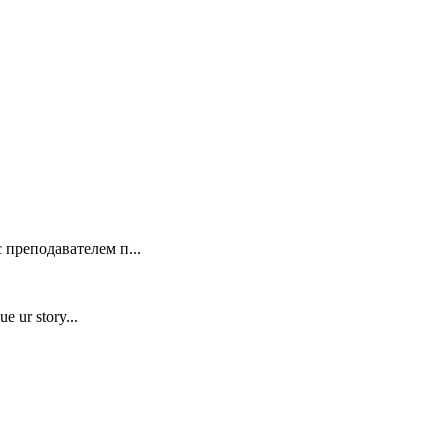
 преподавателем п...
e ur story...