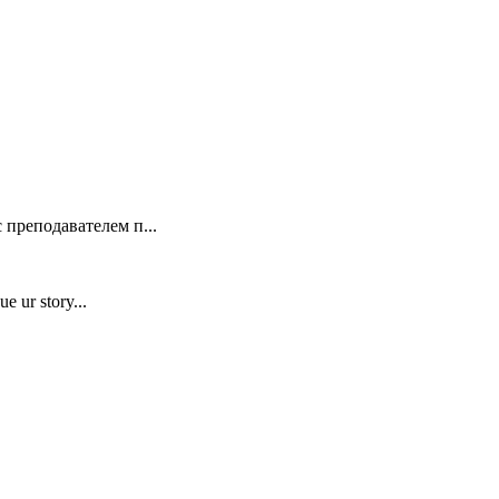
 преподавателем п...
e ur story...