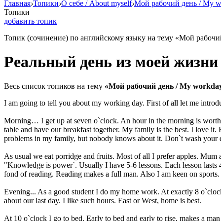
Главная
›
Топики
›
О себе / About myself
›
Мой рабочий день / My w
Топики
добавить топик
Топик (сочинение) по английскому языку на тему «Мой рабочи
Реальный день из моей жизни
Весь список топиков на тему
«Мой рабочий день / My workda
I am going to tell you about my working day. First of all let me introd
Morning… I get up at seven o`clock. An hour in the morning is worth 
table and have our breakfast together. My family is the best. I love it
problems in my family, but nobody knows about it. Don`t wash your di
As usual we eat porridge and fruits. Most of all I prefer apples. Mum 
"Knowledge is power`. Usually I have 5-6 lessons. Each lesson lasts 
fond of reading. Reading makes a full man. Also I am keen on sports. 
Evening... As a good student I do my home work. At exactly 8 o`clock
about our last day. I like such hours. East or West, home is best.
At 10 o`clock I go to bed. Early to bed and early to rise, makes a man