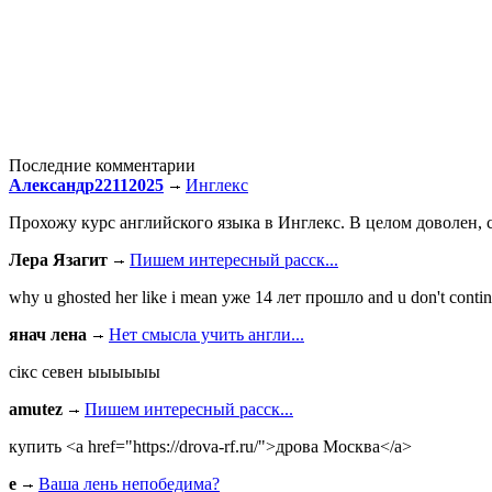
Последние комментарии
Александр22112025
Инглекс
Прохожу курс английского языка в Инглекс. В целом доволен, с
Лера Язагит
Пишем интересный расск...
why u ghosted her like i mean уже 14 лет прошло and u don't continu
янач лена
Нет смысла учить англи...
сiкс севен ыыыыыы
amutez
Пишем интересный расск...
купить <a href="https://drova-rf.ru/">дрова Москва</a>
e
Ваша лень непобедима?