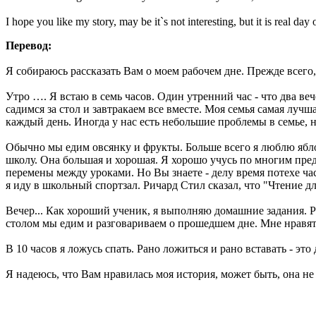
I hope you like my story, may be it`s not interesting, but it is real day 
Перевод:
Я собираюсь рассказать Вам о моем рабочем дне. Прежде всего, 
Утро …. Я встаю в семь часов. Один утренний час - что два ве
садимся за стол и завтракаем все вместе. Моя семья самая лу
каждый день. Иногда у нас есть небольшие проблемы в семье, н
Обычно мы едим овсянку и фрукты. Больше всего я люблю яблоки
школу. Она большая и хорошая. Я хорошо учусь по многим предм
перемены между уроками. Но Вы знаете - делу время потехе ча
я иду в школьный спортзал. Ричард Стил сказал, что "Чтение дл
Вечер... Как хороший ученик, я выполняю домашние задания. Р
столом мы едим и разговариваем о прошедшем дне. Мне нравятс
В 10 часов я ложусь спать. Рано ложиться и рано вставать - эт
Я надеюсь, что Вам нравилась моя история, может быть, она не 