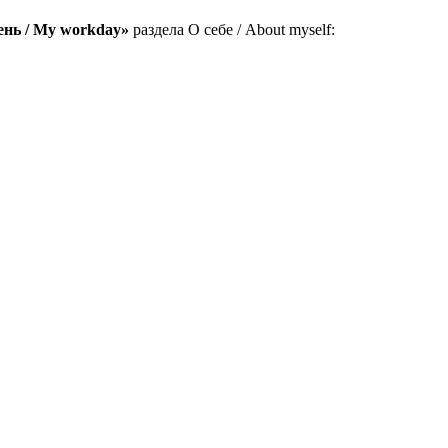
ень / My workday»
раздела О себе / About myself: