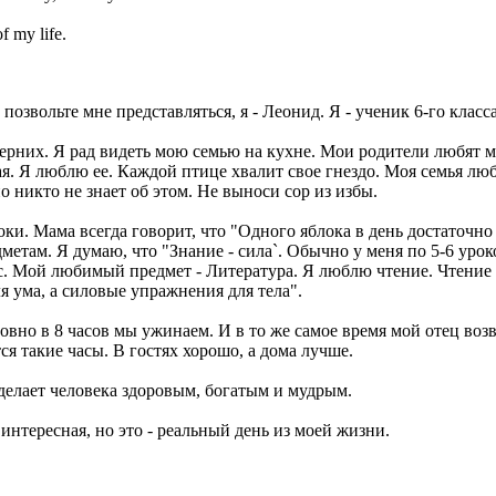
of my life.
позвольте мне представляться, я - Леонид. Я - ученик 6-го класс
черних. Я рад видеть мою семью на кухне. Мои родители любят м
чшая. Я люблю ее. Каждой птице хвалит свое гнездо. Моя семья 
о никто не знает об этом. Не выноси сор из избы.
. Мама всегда говорит, что "Одного яблока в день достаточно дл
етам. Я думаю, что "Знание - сила`. Обычно у меня по 5-6 уроко
с. Мой любимый предмет - Литература. Я люблю чтение. Чтение 
я ума, а силовые упражнения для тела".
овно в 8 часов мы ужинаем. И в то же самое время мой отец воз
я такие часы. В гостях хорошо, а дома лучше.
о делает человека здоровым, богатым и мудрым.
интересная, но это - реальный день из моей жизни.