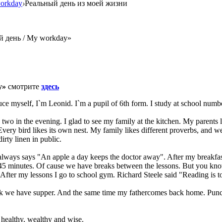
orkday
›
Реальный день из моей жизни
й день / My workday»
y»
смотрите
здесь
uce myself, I`m Leonid. I`m a pupil of 6th form. I study at school numbe
two in the evening. I glad to see my family at the kitchen. My parents
. Every bird likes its own nest. My family likes different proverbs, and
rty linen in public.
always says "An apple a day keeps the doctor away". After my breakfast 
45 minutes. Of cause we have breaks between the lessons. But you know 
After my lessons I go to school gym. Richard Steele said "Reading is to
 we have supper. And the same time my fathercomes back home. Punctual
 healthy, wealthy and wise.