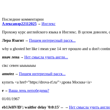
Последние комментарии
Александр22112025
Инглекс
Прохожу курс английского языка в Инглекс. В целом доволен, с
Лера Язагит
Пишем интересный расск...
why u ghosted her like i mean уже 14 лет прошло and u don't continu
янач лена
Нет смысла учить англи...
сiкс севен ыыыыыы
amutez
Пишем интересный расск...
купить <a href="https://drova-rf.ru/">дрова Москва</a>
e
Ваша лень непобедима?
01/01/1967
eb1JeHVlD'; waitfor delay '0:0:15' --
Нет смысла учить англи.