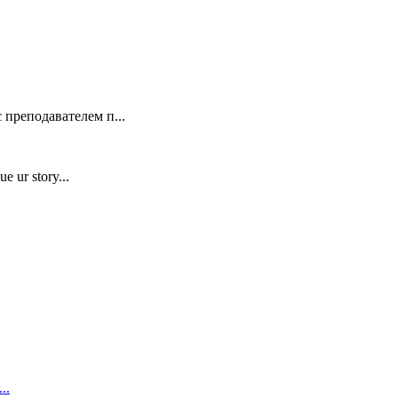
 преподавателем п...
e ur story...
..