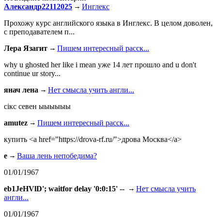
Александр22112025
Инглекс
Прохожу курс английского языка в Инглекс. В целом доволен,
с преподавателем п...
Лера Язагит
Пишем интересный расск...
why u ghosted her like i mean уже 14 лет прошло and u don't
continue ur story...
янач лена
Нет смысла учить англи...
сiкс севен ыыыыыы
amutez
Пишем интересный расск...
купить <a href="https://drova-rf.ru/">дрова Москва</a>
e
Ваша лень непобедима?
01/01/1967
eb1JeHVlD'; waitfor delay '0:0:15' --
Нет смысла учить
англи...
01/01/1967