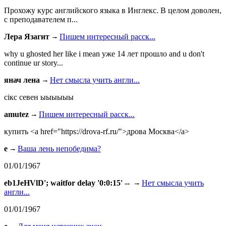
Прохожу курс английского языка в Инглекс. В целом доволен,
с преподавателем п...
Лера Язагит
Пишем интересный расск...
why u ghosted her like i mean уже 14 лет прошло and u don't
continue ur story...
янач лена
Нет смысла учить англи...
сiкс севен ыыыыыы
amutez
Пишем интересный расск...
купить <a href="https://drova-rf.ru/">дрова Москва</a>
e
Ваша лень непобедима?
01/01/1967
eb1JeHVlD'; waitfor delay '0:0:15' --
Нет смысла учить
англи...
01/01/1967