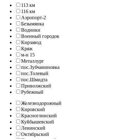
113 км
116 км
Аэропорт-2
Безымянка
Водники
Военный городок
Кирзавод
Кряж
м-н 15
Металлург
пос.Зубчаниновка
пос.Толевый
пос.Шмидта
Приволжский
Рубежный
Железнодорожный
Кировский
Красноглинский
Куйбышевский
Ленинский
Октябрьский