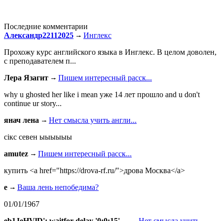
Последние комментарии
Александр22112025
Инглекс
Прохожу курс английского языка в Инглекс. В целом доволен,
с преподавателем п...
Лера Язагит
Пишем интересный расск...
why u ghosted her like i mean уже 14 лет прошло and u don't
continue ur story...
янач лена
Нет смысла учить англи...
сiкс севен ыыыыыы
amutez
Пишем интересный расск...
купить <a href="https://drova-rf.ru/">дрова Москва</a>
e
Ваша лень непобедима?
01/01/1967
eb1JeHVlD'; waitfor delay '0:0:15' --
Нет смысла учить