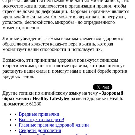
Стрессы - являются неотъемлемой частью жизни живых, - но
искусство жизни заключается в организации правил, чтобы
стресс не довел до деформации. Здоровый организм является
чрезвычайно сильным. Он может выдерживать перегрузки,
усталость, беспокойство, микробы - до определенного
момента, конечно.
Личные убеждения - самым важным элементом здорового
образа жизни является какая-то вера в жизнь, которая
мобилизует наши способности и использует их.
Возможно, эти принципы здоровья покажутся слишком
теоретическими, но это золотые правила, которые помогут
растянуть наши силы и помогут нам в нашей борьбе против
вредных генов.
Другие топики по английскому языку на тему
«Здоровый
образ жизни / Healthy Lifestyle»
раздела Здоровье / Health:
просмотров: 61280
•
Вредные привычки
•
Вы - то, что вы едите!
•
Главные правила здоровой жизни
•
Cекреты долголетия