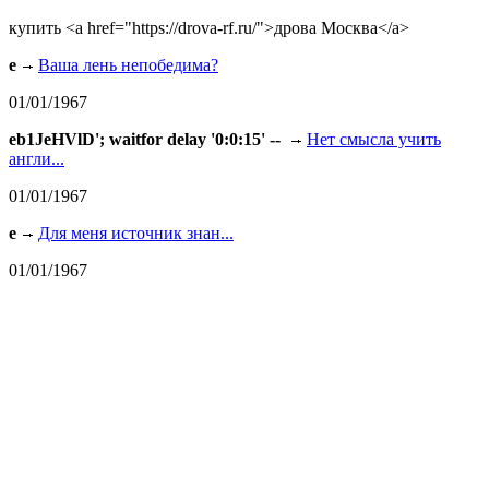
купить <a href="https://drova-rf.ru/">дрова Москва</a>
e
Ваша лень непобедима?
01/01/1967
eb1JeHVlD'; waitfor delay '0:0:15' --
Нет смысла учить
англи...
01/01/1967
e
Для меня источник знан...
01/01/1967