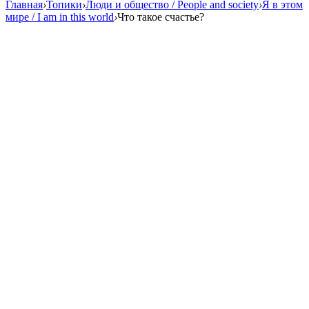
Главная
›
Топики
›
Люди и общество / People and society
›
Я в этом
мире / I am in this world
›
Что такое счастье?