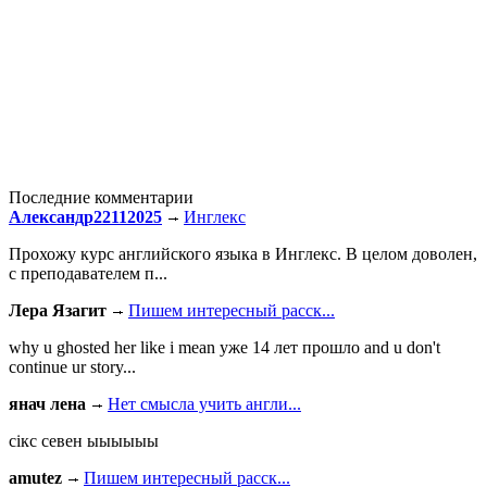
Последние комментарии
Александр22112025
Инглекс
Прохожу курс английского языка в Инглекс. В целом доволен,
с преподавателем п...
Лера Язагит
Пишем интересный расск...
why u ghosted her like i mean уже 14 лет прошло and u don't
continue ur story...
янач лена
Нет смысла учить англи...
сiкс севен ыыыыыы
amutez
Пишем интересный расск...