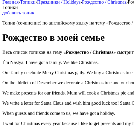
Главная
›
Топики
›
Праздники / Holidays
›
Рождество / Christmas
›
Ро
Топики
добавить топик
Топик (сочинение) по английскому языку на тему «Рождество / 
Рождество в моей семье
Весь список топиков на тему
«Рождество / Christmas»
смотри
I`m Nastya. I have got a family. We like Christmas.
Our family celebrate Merry Christmas gaily. We buy a Christmas tree a
On the thirtieth of Desember we decorate a Christmas tree and our ho
We make presents for our friends. Mum will cook a Christmas pie an
We write a letter for Santa Claus and wish him good luck too! Santa Cl
When guests and friends come to us, we have got a holiday.
I wait for Christmas every year because I like to get presents and my