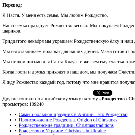
Перевод:
Я Настя. У меня есть семья. Мы любим Рождество.
Наша семья празднует Рождество весело. Мы покупаем Рождес
шариков.
Тридцатого декабря мы украшаем Рождественскую ёлку и наш д
Мы изготавливаем подарки для наших друзей. Мама готовит ро
Мы пишем письмо для Санта Клауса и желаем ему счастья тоже!
Когда гости и друзья приходят в наш дом, мы получаем Счастл
Я жду Рождество каждый год, потому что мне нравится получат
Другие топики по английскому языку на тему
«Рождество / Ch
просмотров: 109240
•
Самый большой праздник в Англии - это Рождество
•
Происхождение Рождества. Origion of Christmas
•
Рождественские традиции. Christmas traditions
•
Рождество в Украине. Christmas in Ukraine