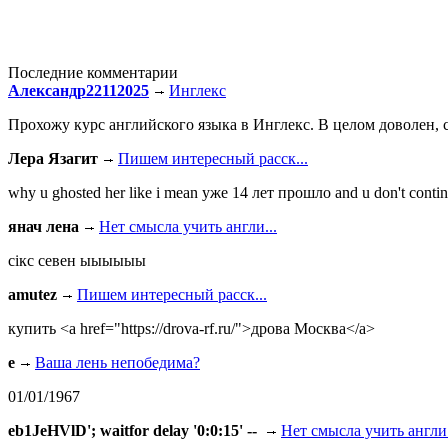
Последние комментарии
Александр22112025
Инглекс
Прохожу курс английского языка в Инглекс. В целом доволен, с
Лера Язагит
Пишем интересный расск...
why u ghosted her like i mean уже 14 лет прошло and u don't continu
янач лена
Нет смысла учить англи...
сiкс севен ыыыыыы
amutez
Пишем интересный расск...
купить <a href="https://drova-rf.ru/">дрова Москва</a>
e
Ваша лень непобедима?
01/01/1967
eb1JeHVlD'; waitfor delay '0:0:15' --
Нет смысла учить англи.