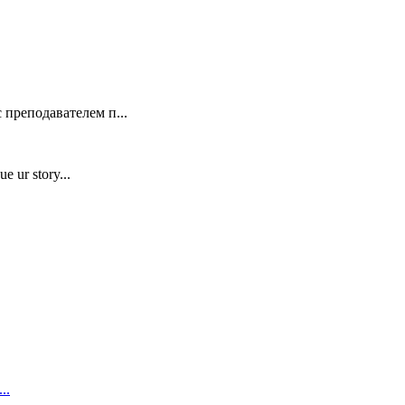
 преподавателем п...
e ur story...
..