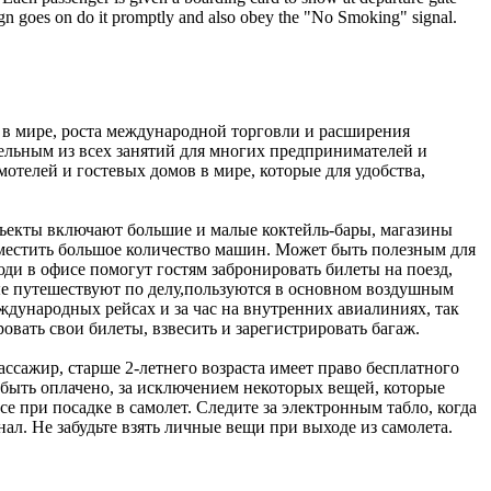
ign goes on do it promptly and also obey the "No Smoking" signal.
м в мире, роста международной торговли и расширения
тельным из всех занятий для многих предпринимателей и
отелей и гостевых домов в мире, которые для удобства,
бъекты включают большие и малые коктейль-бары, магазины
вместить большое количество машин. Может быть полезным для
юди в офисе помогут гостям забронировать билеты на поезд,
ые путешествуют по делу,пользуются в основном воздушным
еждународных рейсах и за час на внутренних авиалиниях, так
вать свои билеты, взвесить и зарегистрировать багаж.
ссажир, старше 2-летнего возраста имеет право бесплатного
 быть оплачено, за исключением некоторых вещей, которые
е при посадке в самолет. Следите за электронным табло, когда
нал. Не забудьте взять личные вещи при выходе из самолета.