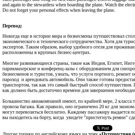
and again to the stewardess when boarding the plane. Watch the elect
Do not forget your personal effects when leaving the plane.
Перевод:
Никогда еще в истории мира и бизнесмены путешествовал стол
экономического и технического сотрудничества. Хотя для тури
экспертов. Таким образом, выбор удобного отеля для проживани
расположенны в крупных бизнес-центрах.
Многие развивающиеся страны, такие как Индия, Египет, Ниге
парикмахерские и конференц-залы с оборудованием для синхро
бизнесменов и туристов, узнать, что услуги портного, ремонт 
пароход и арендовать автомобиль. Они также готовы предост
транспортом, так как это самый быстрый способ путешествия. 
как должно быть достаточно времени для завершения необходи
Большинство авиакомпаний имеют, по крайней мере, 2 класса т
провоза багажа. Как правило, оно ограничено 20 кг для эконо
могут перевозиться бесплатно. Каждому пассажиру выдается по
вы находитесь на борту, когда увидете "пристегнуть ремни" сд
Другие топики по английскому языку на тему
«Путешествия (о