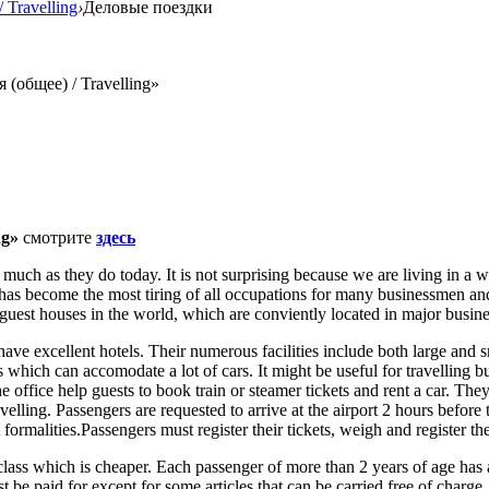
 Travelling
›
Деловые поездки
(общее) / Travelling»
ng»
смотрите
здесь
 much as they do today. It is not surprising because we are living in a
 it has become the most tiring of all occupations for many businessmen an
guest houses in the world, which are conviently located in major busine
ave excellent hotels. Their numerous facilities include both large and 
 which can accomodate a lot of cars. It might be useful for travelling b
he office help guests to book train or steamer tickets and rent a car. T
avelling. Passengers are requested to arrive at the airport 2 hours befor
 formalities.Passengers must register their tickets, weigh and register th
my class which is cheaper. Each passenger of more than 2 years of age has
t be paid for except for some articles that can be carried free of charg