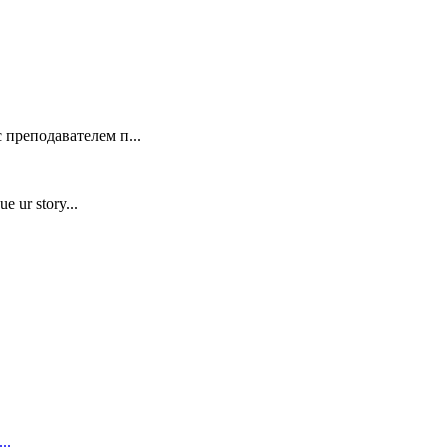
 преподавателем п...
e ur story...
..