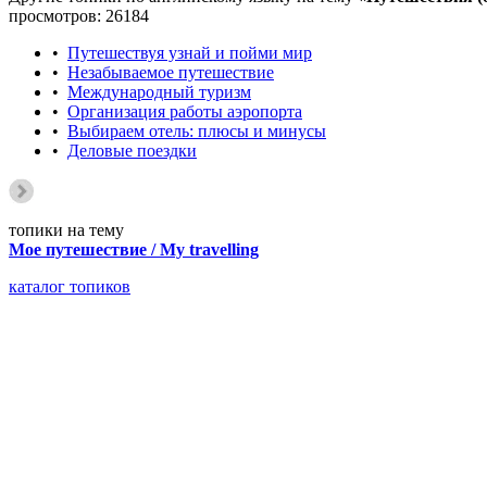
просмотров: 26184
•
Путешествуя узнай и пойми мир
•
Незабываемое путешествие
•
Международный туризм
•
Организация работы аэропорта
•
Выбираем отель: плюсы и минусы
•
Деловые поездки
топики на тему
Мое путешествие / My travelling
каталог топиков