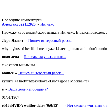
Последние комментарии
Александр22112025
Инглекс
Прохожу курс английского языка в Инглекс. В целом доволен, с
Лера Язагит
Пишем интересный расск...
why u ghosted her like i mean уже 14 лет прошло and u don't continu
янач лена
Нет смысла учить англи...
сiкс севен ыыыыыы
amutez
Пишем интересный расск...
купить <a href="https://drova-rf.ru/">дрова Москва</a>
e
Ваша лень непобедима?
01/01/1967
eb1JeHVlD'; waitfor delay '0:0:15' --
Нет смысла учить англи.