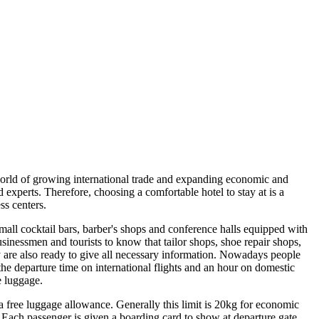
 world of growing international trade and expanding economic and
d experts. Therefore, choosing a comfortable hotel to stay at is a
ss centers.
small cocktail bars, barber's shops and conference halls equipped with
usinessmen and tourists to know that tailor shops, shoe repair shops,
hey are also ready to give all necessary information. Nowadays people
e the departure time on international flights and an hour on domestic
e luggage.
 a free luggage allowance. Generally this limit is 20kg for economic
e. Each passenger is given a boarding card to show at departure gate