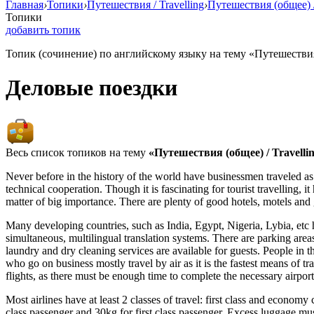
Главная
›
Топики
›
Путешествия / Travelling
›
Путешествия (общее) /
Топики
добавить топик
Топик (сочинение) по английскому языку на тему «Путешествия 
Деловые поездки
Весь список топиков на тему
«Путешествия (общее) / Travelli
Never before in the history of the world have businessmen traveled as
technical cooperation. Though it is fascinating for tourist travelling,
matter of big importance. There are plenty of good hotels, motels and 
Many developing countries, such as India, Egypt, Nigeria, Lybia, etc h
simultaneous, multilingual translation systems. There are parking areas
laundry and dry cleaning services are available for guests. People in t
who go on business mostly travel by air as it is the fastest means of tr
flights, as there must be enough time to complete the necessary airport
Most airlines have at least 2 classes of travel: first class and econo
class passenger and 30kg for first class passenger. Excess luggage mus