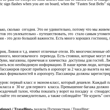
ric sign flashes when you are on board, when the "Fasten Seat Belts" s
ько, сколько сегодня. Это не удивительно, потому что мы живе
стов это увлекательно - путешествовать, это стало самым утоми
я - это дело большой важности. Есть много хороших гостиниц, м
рия, Ливия и т.д. имеют отличные отели. Их многочисленные о
нного, многоязычного перевода. Есть стоянки, которые могут 
обуви, магазины, прачечная и химчистка доступны для гостей. Л
авить всю необходимую информацию. В наше время люди, котор
Пассажиров просят прибыть в аэропорт за 2 часа до вылета на м
мых формальностей в аэропорту. Пассажиры должны зарегистриро
уров: первый класс и эконом-класс, который дешевле. Каждый па
м-класса и 30 кг для первого класса. Превышение багажа должно
садочный талон, чтобы показать у ворот на посадку и стюардесс
елайте это незамедлительно, а также соблюдайте "Не курить" сиг
бщее) / Travelling»
раздела Путешествия / Travelling: