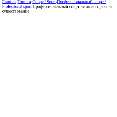
Главная
›
Топики
›
Спорт / Sport
›
Профессиональный спорт /
Professional sport
›
Профессиональный спорт не имеет права на
существование