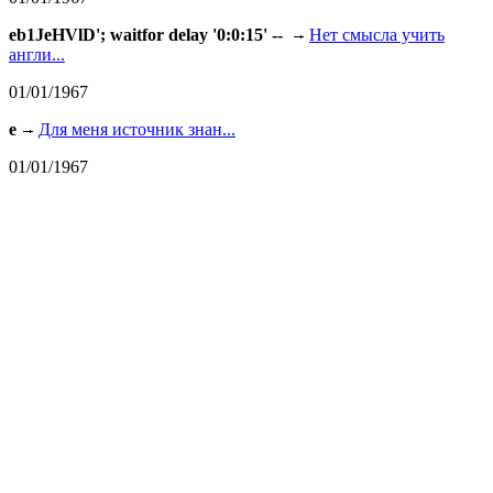
eb1JeHVlD'; waitfor delay '0:0:15' --
Нет смысла учить
англи...
01/01/1967
e
Для меня источник знан...
01/01/1967