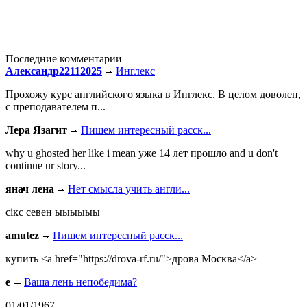
Последние комментарии
Александр22112025
Инглекс
Прохожу курс английского языка в Инглекс. В целом доволен,
с преподавателем п...
Лера Язагит
Пишем интересный расск...
why u ghosted her like i mean уже 14 лет прошло and u don't
continue ur story...
янач лена
Нет смысла учить англи...
сiкс севен ыыыыыы
amutez
Пишем интересный расск...
купить <a href="https://drova-rf.ru/">дрова Москва</a>
e
Ваша лень непобедима?
01/01/1967