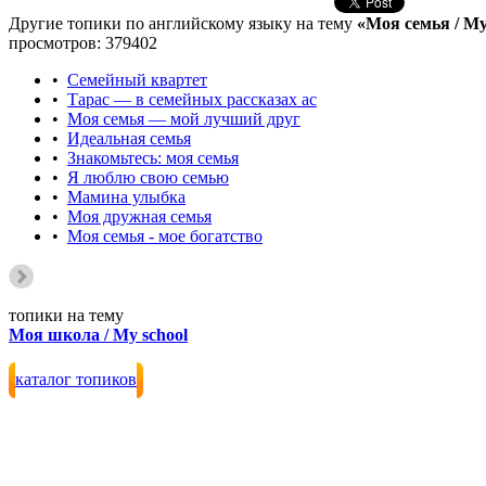
Другие топики по английскому языку на тему
«Моя семья / My
просмотров: 379402
•
Семейный квартет
•
Тарас — в семейных рассказах ас
•
Моя семья — мой лучший друг
•
Идеальная семья
•
Знакомьтесь: моя семья
•
Я люблю свою семью
•
Мамина улыбка
•
Моя дружная семья
•
Моя семья - мое богатство
топики на тему
Моя школа / My school
каталог топиков