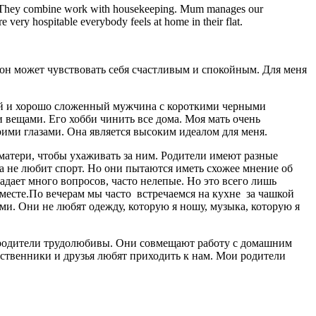
king. They combine work with housekeeping. Mum manages our
e very hospitable everybody feels at home in their flat.
е он может чувствовать себя счастливым и спокойным. Для меня
окий и хорошо сложенный мужчина с короткими черными
 вещами. Его хобби чинить все дома. Моя мать очень
ими глазами. Она является высоким идеалом для меня.
 матери, чтобы ухаживать за ним. Родители имеют разные
а не любит спорт. Но они пытаются иметь схожее мнение об
дает много вопросов, часто нелепые. Но это всего лишь
вместе.По вечерам мы часто встречаемся на кухне за чашкой
ями. Они не любят одежду, которую я ношу, музыка, которую я
ои родители трудолюбивы. Они совмещают работу с домашним
ственники и друзья любят приходить к нам. Мои родители