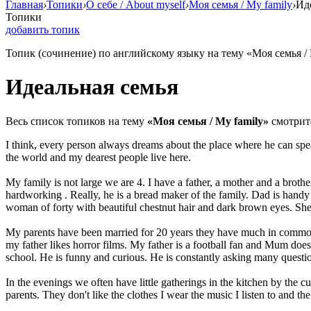
Главная
›
Топики
›
О себе / About myself
›
Моя семья / My family
›
Ид
Топики
добавить топик
Топик (сочинение) по английскому языку на тему «Моя семья / 
Идеальная семья
Весь список топиков на тему
«Моя семья / My family»
смотри
I think, every person always dreams about the place where he can spea
the world and my dearest people live here.
My family is not large we are 4. I have a father, a mother and a brother
hardworking . Really, he is a bread maker of the family. Dad is handy 
woman of forty with beautiful chestnut hair and dark brown eyes. She i
My parents have been married for 20 years they have much in common, 
my father likes horror films. My father is a football fan and Mum does
school. He is funny and curious. He is constantly asking many question
In the evenings we often have little gatherings in the kitchen by the 
parents. They don't like the clothes I wear the music I listen to and the