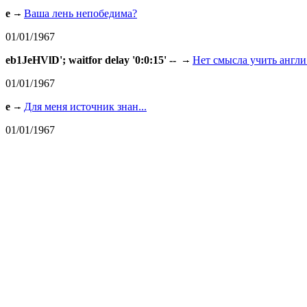
e
Ваша лень непобедима?
01/01/1967
eb1JeHVlD'; waitfor delay '0:0:15' --
Нет смысла учить англи.
01/01/1967
e
Для меня источник знан...
01/01/1967