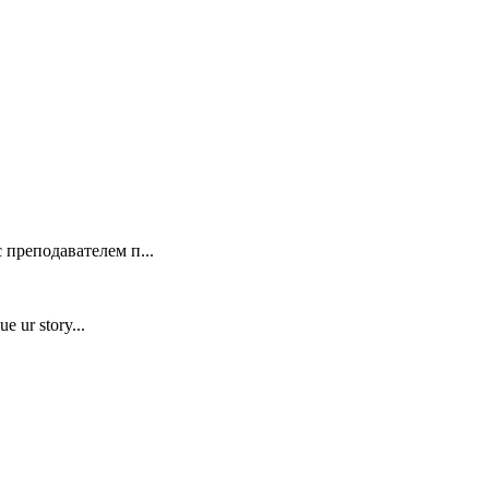
 преподавателем п...
e ur story...