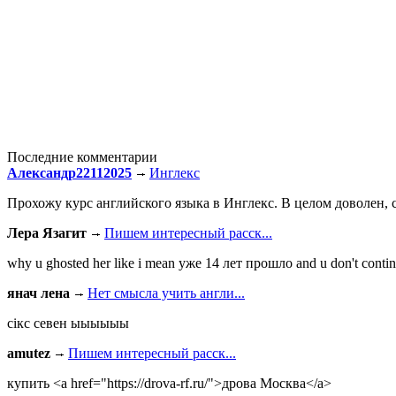
Последние комментарии
Александр22112025
Инглекс
Прохожу курс английского языка в Инглекс. В целом доволен, с
Лера Язагит
Пишем интересный расск...
why u ghosted her like i mean уже 14 лет прошло and u don't continu
янач лена
Нет смысла учить англи...
сiкс севен ыыыыыы
amutez
Пишем интересный расск...
купить <a href="https://drova-rf.ru/">дрова Москва</a>