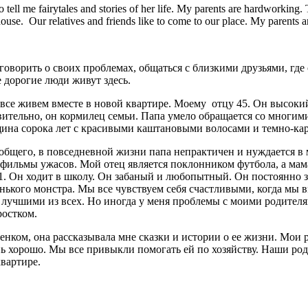
to tell me fairytales and stories of her life. My parents are hardwor
house. Our relatives and friends like to come to our place. My parents ar
 говорить о своих проблемах, общаться с близкими друзьями, гд
е дорогие люди живут здесь.
 Мы все живем вместе в новой квартире. Моему отцу 45. Он выс
ительно, он кормилец семьи. Папа умело обращается со многими
щина сорока лет с красивыми каштановыми волосами и темно-кар
 общего, в повседневной жизни папа непрактичен и нуждается в
 фильмы ужасов. Мой отец является поклонником футбола, а мам
1. Он ходит в школу. Он забаный и любопытный. Он постоянно за
енького монстра. Мы все чувствуем себя счастливыми, когда мы 
ся лучшими из всех. Но иногда у меня проблемы с моими родител
ростком.
бенком, она рассказывала мне сказки и истории о ее жизни. М
 хорошо. Мы все привыкли помогать ей по хозяйству. Наши род
квартире.