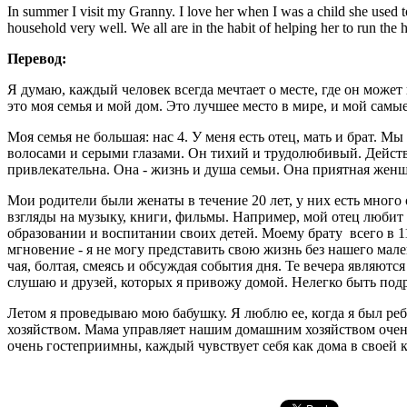
In summer I visit my Granny. I love her when I was a child she used 
household very well. We all are in the habit of helping her to run the 
Перевод:
Я думаю, каждый человек всегда мечтает о месте, где он может
это моя семья и мой дом. Это лучшее место в мире, и мой самы
Моя семья не большая: нас 4. У меня есть отец, мать и брат.
волосами и серыми глазами. Он тихий и трудолюбивый. Действ
привлекательна. Она - жизнь и душа семьи. Она приятная жен
Мои родители были женаты в течение 20 лет, у них есть много
взгляды на музыку, книги, фильмы. Например, мой отец любит
образовании и воспитании своих детей. Моему брату всего в 1
мгновение - я не могу представить свою жизнь без нашего мал
чая, болтая, смеясь и обсуждая события дня. Те вечера являют
слушаю и друзей, которых я привожу домой. Нелегко быть под
Летом я проведываю мою бабушку. Я люблю ее, когда я был ре
хозяйством. Мама управляет нашим домашним хозяйством очень
очень гостеприимны, каждый чувствует себя как дома в своей 