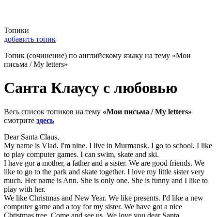
Топики
добавить топик
Топик (сочинение) по английскому языку на тему «Мои
письма / My letters»
Cанта Клаусу с любовью
Весь список топиков на тему
«Мои письма / My letters»
смотрите
здесь
Dear Santa Claus,
My name is Vlad. I'm nine. I live in Murmansk. I go to school. I like
to play computer games. I can swim, skate and ski.
I have gor a mother, a father and a sister. We are good friends. We
like to go to the park and skate together. I love my little sister very
much. Her name is Ann. She is only one. She is funny and I like to
play with her.
We like Christmas and New Year. We like presents. I'd like a new
computer game and a toy for my sister. We have got a nice
Chtistmas tree. Сome and see us. We love you,dear Santa.