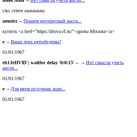
янач лена
Нет смысла учить англи...
сiкс севен ыыыыыы
amutez
Пишем интересный расск...
купить <a href="https://drova-rf.ru/">дрова Москва</a>
e
Ваша лень непобедима?
01/01/1967
eb1JeHVlD'; waitfor delay '0:0:15' --
Нет смысла учить
англи...
01/01/1967
e
Для меня источник знан...
01/01/1967