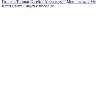
Главная
›
Топики
›
О себе / About myself
›
Мои письма / My
letters
›
Cанта Клаусу с любовью