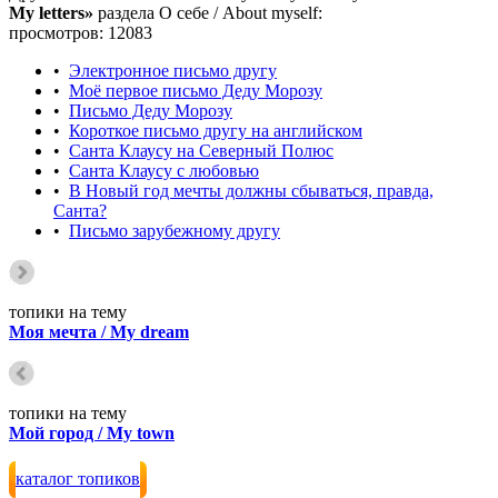
My letters»
раздела О себе / About myself:
просмотров: 12083
•
Электронное письмо другу
•
Моё первое письмо Деду Морозу
•
Письмо Деду Морозу
•
Короткое письмо другу на английском
•
Санта Клаусу на Северный Полюс
•
Cанта Клаусу с любовью
•
В Новый год мечты должны сбываться, правда,
Санта?
•
Письмо зарубежному другу
топики на тему
Моя мечта / My dream
топики на тему
Мой город / My town
каталог топиков