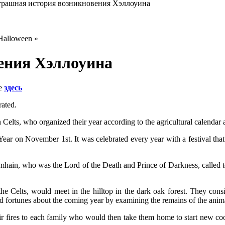
рашная история возникновения Хэллоуина
Halloween »
ения Хэллоуина
е
здесь
rated.
h Celts, who organized their year according to the agricultural calendar
 Year on November 1st. It was celebrated every year with a festival th
amhain, who was the Lord of the Death and Prince of Darkness, called 
he Celts, would meet in the hilltop in the dark oak forest. They consi
d fortunes about the coming year by examining the remains of the anima
r fires to each family who would then take them home to start new co