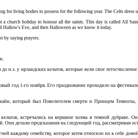
looking for living bodies to possess for the following year. The Celts dr
hurch holiday to honour all the saints. This day is called All Sain
l Hallow's Eve, and then Halloween as we know it today.
en by saying prayers.
н.
до н.э. у ирландских кельтов, которые вели свое летосчислени
вый год 1-го ноября. Его празднование проходило на фестивале,
мхайн, который был Повелителем смерти и Принцем Темноты, 
 кельтов, встречались на вершине холма в темной дубраве. О
й. Они делали предсказания на следующий год, рассматривая ос
гней каждому семейству, которое затем относило их к себе домой