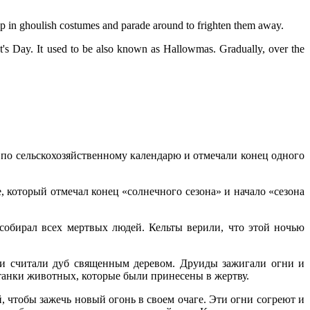
ess up in ghoulish costumes and parade around to frighten them away.
t's Day. It used to be also known as Hallowmas. Gradually, over the
е по сельскохозяйственному календарю и отмечали конец одного
 который отмечал конец «солнечного сезона» и начало «сезона
собирал всех мертвых людей. Кельты верили, что этой ночью
ни считали дуб священным деревом. Друиды зажигали огни и
танки животных, которые были принесены в жертву.
, чтобы зажечь новый огонь в своем очаге. Эти огни согреют и