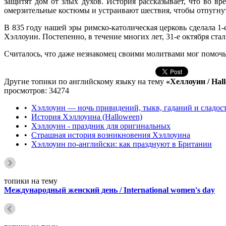
защитят дом от злых духов. История рассказывает, что во в
омерзительные костюмы и устраивают шествия, чтобы отпугнут
В 835 году нашей эры римско-католическая церковь сделала 1-
Хэллоуин. Постепенно, в течение многих лет, 31-е октября ста
Считалось, что даже незнакомец своими молитвами мог помочь 
Другие топики по английскому языку на тему
«Хеллоуин / Hal
просмотров: 34274
•
Хэллоуин — ночь привидений, тыкв, гаданий и сладос
•
История Хэллоуина (Halloween)
•
Хэллоуин - праздник для оригинальных
•
Страшная история возникновения Хэллоуина
•
Хэллоуин по-английски: как празднуют в Британии
топики на тему
Международный женский день / International women's day