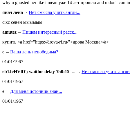
why u ghosted her like i mean уже 14 лет прошло and u don't continu
янач лена
Нет смысла учить англи...
сiкс севен ыыыыыы
amutez
Пишем интересный расск...
купить <a href="https://drova-rf.ru/">дрова Москва</a>
e
Ваша лень непобедима?
01/01/1967
eb1JeHVlD'; waitfor delay '0:0:15' --
Нет смысла учить англи.
01/01/1967
e
Для меня источник знан...
01/01/1967