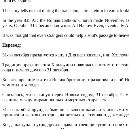
from evil spirits.
The story tells us that during the transition, spirits return to earth, 
In the year 835 AD the Roman Catholic Church made November 1st a c
years, October 31st became known as All Hallow Even, eventually Al
It was thought that even strangers could help a soul's passage to heav
Перевод:
31-го октября празднуется канун Дня всех святых, или Хэллоуи
Традиция празднования Хэллоуина появилась в пятом столетии 
года и начало другого 31 октября.
Кельты, древние жители Великобритании, праздновали свой Но
темноты и холода».
Считалось, что в канун перед Новым годом, 31 октября, Са
граница между мирами живых и мертвых стиралась.
31-го октября друиды, бывшие священниками и учителями у
приносили жертвы из зерна, животных и, возможно, даже люде
Когда наступало утро, друиды давали тлеющие угли от своих о