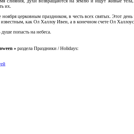
ремя слияния, духи возвращаются на землю и ищут живые тела
ь их.
е ноября церковным праздником, в честь всех святых. Этот день
л известным, как Ол Халлоу Ивен, а в конечном счете Ол Халлоус
душе попасть на небеса.
loween »
раздела Праздники / Holidays:
тей