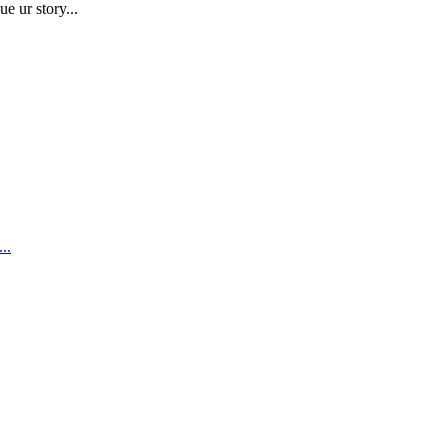
e ur story...
..