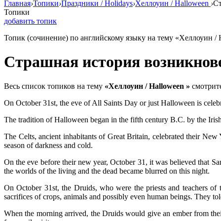
Главная
›
Топики
›
Праздники / Holidays
›
Хеллоуин / Halloween
›
Ст
Топики
добавить топик
Топик (сочинение) по английскому языку на тему «Хеллоуин / 
Страшная история возникнов
Весь список топиков на тему
«Хеллоуин / Halloween »
смотрит
On October 31st, the eve of All Saints Day or just Halloween is celeb
The tradition of Halloween began in the fifth century B.C. by the Iris
The Celts, ancient inhabitants of Great Britain, celebrated their New
season of darkness and cold.
On the eve before their new year, October 31, it was believed that S
the worlds of the living and the dead became blurred on this night.
On October 31st, the Druids, who were the priests and teachers of t
sacrifices of crops, animals and possibly even human beings. They tol
When the morning arrived, the Druids would give an ember from thei