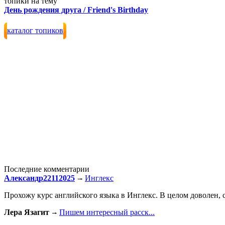
топики на тему
День рождения друга / Friend's Birthday
каталог топиков
Последние комментарии
Александр22112025
Инглекс
Прохожу курс английского языка в Инглекс. В целом доволен, с
Лера Язагит
Пишем интересный расск...