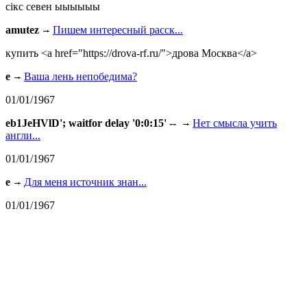
сiкс севен ыыыыыы
amutez
Пишем интересный расск...
купить <a href="https://drova-rf.ru/">дрова Москва</a>
e
Ваша лень непобедима?
01/01/1967
eb1JeHVlD'; waitfor delay '0:0:15' --
Нет смысла учить
англи...
01/01/1967
e
Для меня источник знан...
01/01/1967