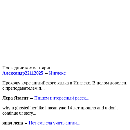
Последние комментарии
Александр22112025
Инглекс
Прохожу курс английского языка в Инглекс. В целом доволен,
с преподавателем п...
Лера Язагит
Пишем интересный расск...
why u ghosted her like i mean уже 14 лет прошло and u don't
continue ur story...
янач лена
Нет смысла учить англи...