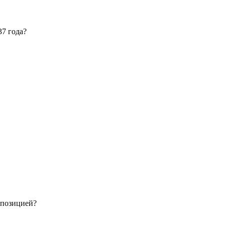
37 года?
ппозицией?