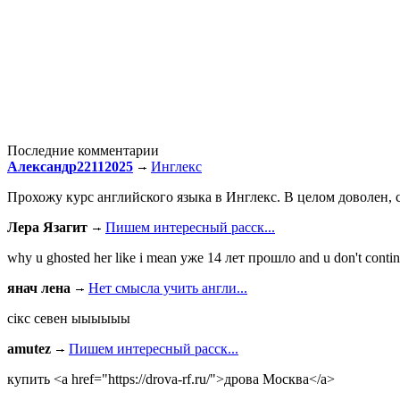
Последние комментарии
Александр22112025
Инглекс
Прохожу курс английского языка в Инглекс. В целом доволен, с
Лера Язагит
Пишем интересный расск...
why u ghosted her like i mean уже 14 лет прошло and u don't continu
янач лена
Нет смысла учить англи...
сiкс севен ыыыыыы
amutez
Пишем интересный расск...
купить <a href="https://drova-rf.ru/">дрова Москва</a>