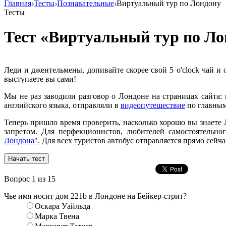
Главная
›
Тесты
›
Познавательные
›
Виртуальный тур по Лондону
Тесты
Тест «Виртуальный тур по Л
Леди и джентельмены, допивайте скорее свой 5 o'clock чай и
выступаете вы сами!
Мы не раз заводили разговор о Лондоне на страницах сайта:
английского языка, отправляли в
видеопутешествие
по главным
Теперь пришло время проверить, насколько хорошо вы знаете 
запретом. Для перфекционистов, любителей самостоятельно
Лондона"
. Для всех туристов автобус отправляется прямо сейча
Вопрос
1
из 15
Чье имя носит дом 221b в Лондоне на Бейкер-стрит?
Оскара Уайльда
Марка Твена