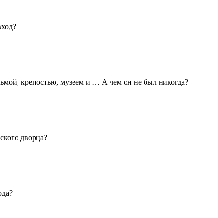
вход?
ьмой, крепостью, музеем и … А чем он не был никогда?
мского дворца?
ода?