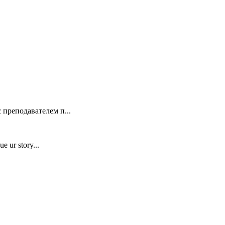
 преподавателем п...
e ur story...