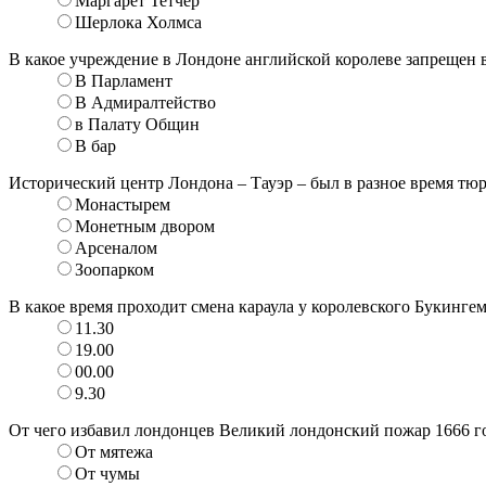
Маргарет Тетчер
Шерлока Холмса
В какое учреждение в Лондоне английской королеве запрещен 
В Парламент
В Адмиралтейство
в Палату Общин
В бар
Исторический центр Лондона – Тауэр – был в разное время тюр
Монастырем
Монетным двором
Арсеналом
Зоопарком
В какое время проходит смена караула у королевского Букинге
11.30
19.00
00.00
9.30
От чего избавил лондонцев Великий лондонский пожар 1666 г
От мятежа
От чумы