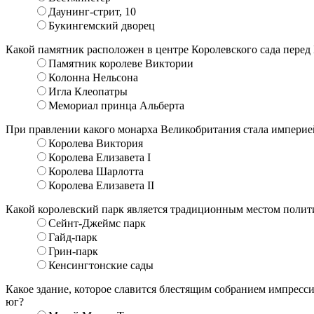
Даунинг-стрит, 10
Букингемский дворец
Какой памятник расположен в центре Королевского сада пере
Памятник королеве Виктории
Колонна Нельсона
Игла Клеопатры
Мемориал принца Альберта
При правлении какого монарха Великобритания стала империе
Королева Виктория
Королева Елизавета I
Королева Шарлотта
Королева Елизавета II
Какой королевский парк является традиционным местом полити
Сейнт-Джеймс парк
Гайд-парк
Грин-парк
Кенсингтонские сады
Какое здание, которое славится блестящим собранием импресс
юг?