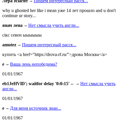
Лера Язагит
Пишем интересный расск...
why u ghosted her like i mean уже 14 лет прошло and u don't
continue ur story...
янач лена
Нет смысла учить англи...
сiкс севен ыыыыыы
amutez
Пишем интересный расск...
купить <a href="https://drova-rf.ru/">дрова Москва</a>
e
Ваша лень непобедима?
01/01/1967
eb1JeHVlD'; waitfor delay '0:0:15' --
Нет смысла учить
англи...
01/01/1967
e
Для меня источник знан...
01/01/1967