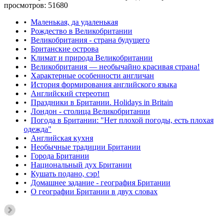
просмотров: 51680
•
Маленькая, да удаленькая
•
Рождество в Великобритании
•
Великобритания - страна будущего
•
Британские острова
•
Климат и природа Великобритании
•
Великобритания — необычайно красивая страна!
•
Характерные особенности англичан
•
История формирования английского языка
•
Английский стереотип
•
Праздники в Британии. Holidays in Britain
•
Лондон - столица Великобритании
•
Погода в Британии: "Нет плохой погоды, есть плохая
одежда"
•
Английская кухня
•
Необычные традиции Британии
•
Города Британии
•
Национальный дух Британии
•
Кушать подано, сэр!
•
Домашнее задание - география Британии
•
О географии Британии в двух словах