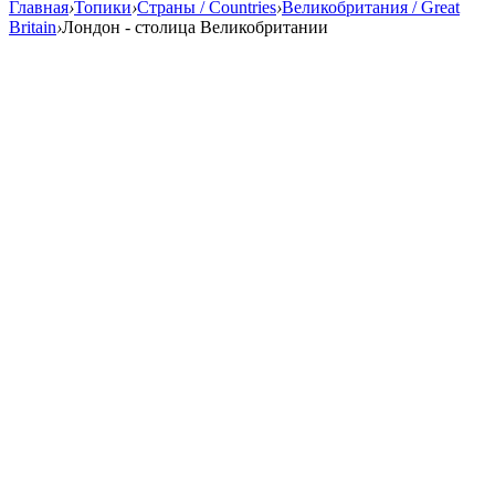
Главная
›
Топики
›
Страны / Countries
›
Великобритания / Great
Britain
›
Лондон - столица Великобритании