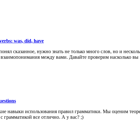
erbs: was, did, have
понял сказанное, нужно знать не только много слов, но и нескол
взаимопонимания между вами. Давайте проверим насколько вы х
estions
кие навыки использования правил грамматики. Мы оценим теорет
 грамматикой все отлично. А у вас? ;)