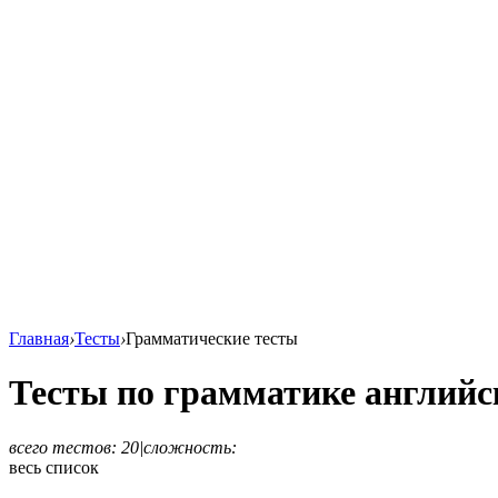
Главная
›
Тесты
›
Грамматические тесты
Тесты по грамматике английс
всего тестов: 20
|
сложность:
весь список