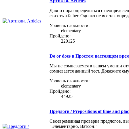
Артикли. Articles
Давно пора определиться с неопределен
сказать a father. Однако не все так опр
Уровень сложности:
elementary
Пройдено:
220125
Do or does в Простом настоящем времен
Мы не сомневаемся в вашем умении отли
сомневается данный тест. Докажите ему
Уровень сложности:
elementary
Пройдено:
44925
Предлоги / Prepositions of time and pla
Своевременная проверка предлогов, вы
"Элементарно, Ватсон!"