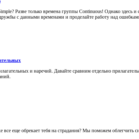
s
le? Разве только времена группы Continuous! Однако здесь и сейч
й дружбы с данными временами и проделайте работу над ошибкам
гательных
илагательных и наречий. Давайте сравним отдельно прилагатель
аний.
е все еще обрекает тебя на страдания? Мы поможем облегчить си