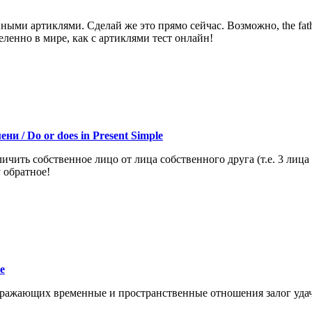
ными артиклями. Сделай же это прямо сейчас. Возможно, the fath
еделенно в мире, как с артиклями тест онлайн!
и / Do or does in Present Simple
чить собственное лицо от лица собственного друга (т.е. 3 лица
 обратное!
ce
ражающих временные и пространственные отношения залог удач