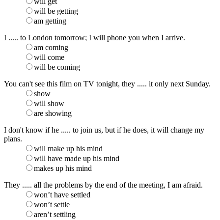
will get
will be getting
am getting
I ..... to London tomorrow; I will phone you when I arrive.
am coming
will come
will be coming
You can't see this film on TV tonight, they ..... it only next Sunday.
show
will show
are showing
I don't know if he ..... to join us, but if he does, it will change my
plans.
will make up his mind
will have made up his mind
makes up his mind
They ..... all the problems by the end of the meeting, I am afraid.
won’t have settled
won’t settle
aren’t settling