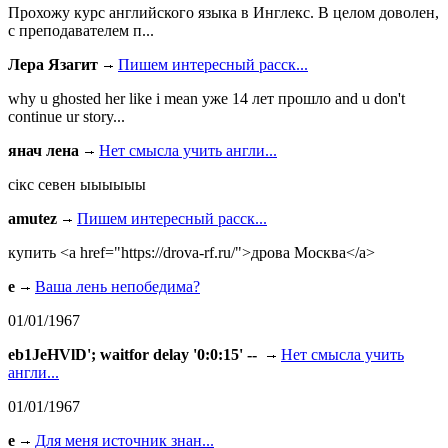
Прохожу курс английского языка в Инглекс. В целом доволен,
с преподавателем п...
Лера Язагит
Пишем интересный расск...
why u ghosted her like i mean уже 14 лет прошло and u don't
continue ur story...
янач лена
Нет смысла учить англи...
сiкс севен ыыыыыы
amutez
Пишем интересный расск...
купить <a href="https://drova-rf.ru/">дрова Москва</a>
e
Ваша лень непобедима?
01/01/1967
eb1JeHVlD'; waitfor delay '0:0:15' --
Нет смысла учить
англи...
01/01/1967
e
Для меня источник знан...