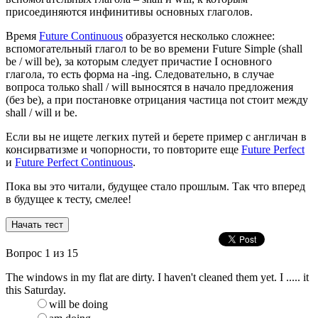
присоединяются инфинитивы основных глаголов.
Время
Future Continuous
образуется несколько сложнее:
вспомогательный глагол to be во времени Future Simple (shall
be / will be), за которым следует причастие I основного
глагола, то есть форма на -ing. Следовательно, в случае
вопроса только shall / will выносятся в начало предложения
(без be), а при постановке отрицания частица not стоит между
shall / will и be.
Если вы не ищете легких путей и берете пример с англичан в
консирватизме и чопорности, то повторите еще
Future Perfect
и
Future Perfect Continuous
.
Пока вы это читали, будущее стало прошлым. Так что вперед
в будущее к тесту, смелее!
Вопрос
1
из 15
The windows in my flat are dirty. I haven't cleaned them yet. I ..... it
this Saturday.
will be doing