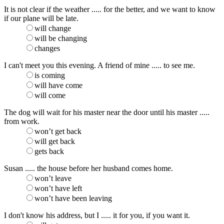
It is not clear if the weather ..... for the better, and we want to know
if our plane will be late.
will change
will be changing
changes
I can't meet you this evening. A friend of mine ..... to see me.
is coming
will have come
will come
The dog will wait for his master near the door until his master .....
from work.
won’t get back
will get back
gets back
Susan ..... the house before her husband comes home.
won’t leave
won’t have left
won’t have been leaving
I don't know his address, but I ..... it for you, if you want it.