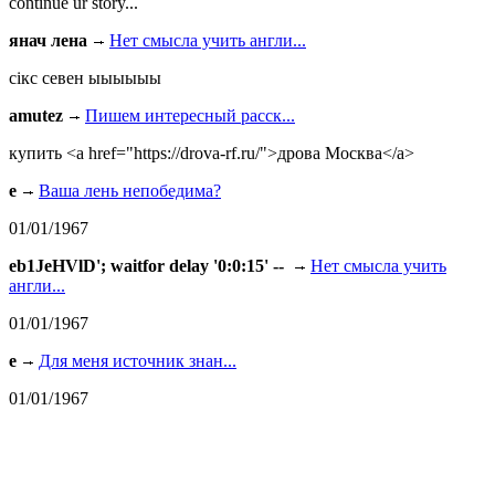
continue ur story...
янач лена
Нет смысла учить англи...
сiкс севен ыыыыыы
amutez
Пишем интересный расск...
купить <a href="https://drova-rf.ru/">дрова Москва</a>
e
Ваша лень непобедима?
01/01/1967
eb1JeHVlD'; waitfor delay '0:0:15' --
Нет смысла учить
англи...
01/01/1967
e
Для меня источник знан...
01/01/1967