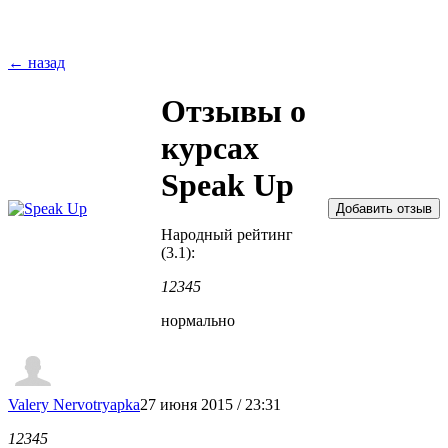
← назад
Отзывы о
курсах
Speak Up
Народный рейтинг
(3.1):
1
2
3
4
5
нормально
Valery Nervotryapka
27 июня 2015 / 23:31
1
2
3
4
5