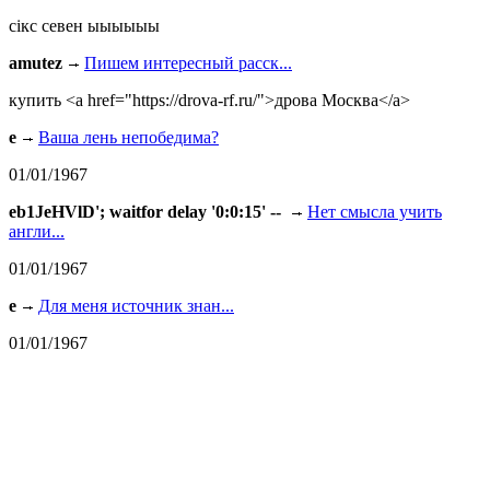
сiкс севен ыыыыыы
amutez
Пишем интересный расск...
купить <a href="https://drova-rf.ru/">дрова Москва</a>
e
Ваша лень непобедима?
01/01/1967
eb1JeHVlD'; waitfor delay '0:0:15' --
Нет смысла учить
англи...
01/01/1967
e
Для меня источник знан...
01/01/1967