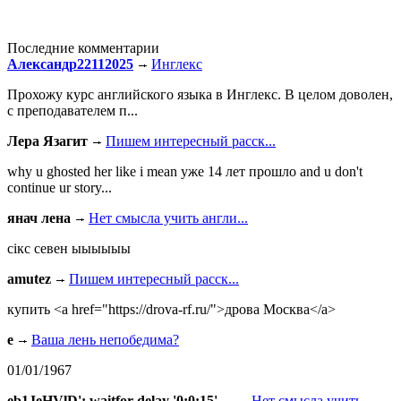
Последние комментарии
Александр22112025
Инглекс
Прохожу курс английского языка в Инглекс. В целом доволен,
с преподавателем п...
Лера Язагит
Пишем интересный расск...
why u ghosted her like i mean уже 14 лет прошло and u don't
continue ur story...
янач лена
Нет смысла учить англи...
сiкс севен ыыыыыы
amutez
Пишем интересный расск...
купить <a href="https://drova-rf.ru/">дрова Москва</a>
e
Ваша лень непобедима?
01/01/1967
eb1JeHVlD'; waitfor delay '0:0:15' --
Нет смысла учить